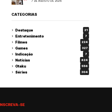
7 DE AGOSTO DE 2026
CATEGORIAS
Destaque
21
Entretenimento
7
Filmes
224
Games
327
Indicação
7
Notícias
824
Otaku
556
Séries
304
INSCREVA-SE