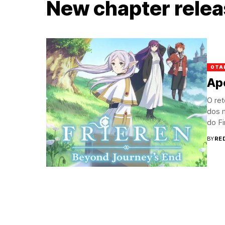
New chapter rele
OTA
Apó
O re
dos 
do Fi
BY
RE