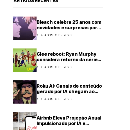
ARTIGOS RECENTES
Bleach celebra 25 anos com
novidades e surpresas para
fãs
7 DE AGOSTO DE 2026
Glee reboot: Ryan Murphy
considera retorno da série
musical
7 DE AGOSTO DE 2026
Roku AI: Canais de conteúdo
gerado por IA chegam ao
streaming
7 DE AGOSTO DE 2026
Airbnb Eleva Projeção Anual
Impulsionado por IA e
Demanda Forte