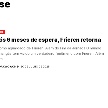
ase
KU
s 6 meses de espera, Frieren retorna
torno aguardado de Frieren: Além do Fim da Jornada O mundo
mangás tem vivido um verdadeiro fenômeno com Frieren: Além
m...
DAÇÃO ACNE
20 DE JULHO DE 2025