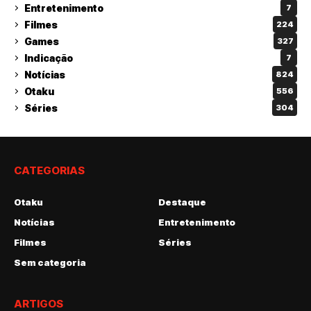
Entretenimento
7
Filmes
224
Games
327
Indicação
7
Notícias
824
Otaku
556
Séries
304
CATEGORIAS
Otaku
Destaque
Notícias
Entretenimento
Filmes
Séries
Sem categoria
ARTIGOS