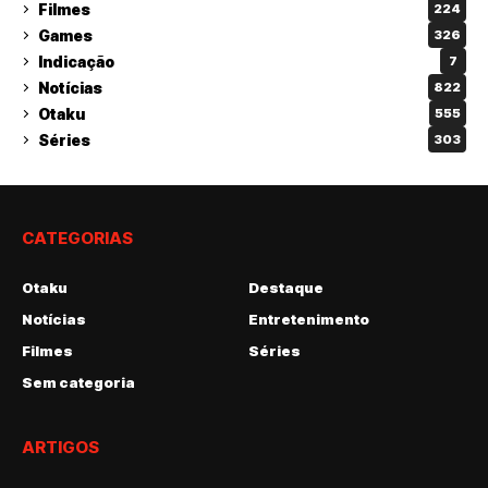
Filmes
224
Games
326
Indicação
7
Notícias
822
Otaku
555
Séries
303
CATEGORIAS
Otaku
Destaque
Notícias
Entretenimento
Filmes
Séries
Sem categoria
ARTIGOS