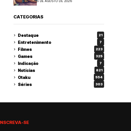
6 DE AGOSTO DE 2026
CATEGORIAS
Destaque
21
Entretenimento
7
Filmes
223
Games
325
Indicação
7
Notícias
821
Otaku
554
Séries
303
INSCREVA-SE