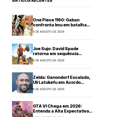
ARTIGOS RECENTES
One Piece 1190: Gaban
confronta Imu em batalha
épica
6 DE AGOSTO DE 2026
Joe Sujo: David Spade
retorna em sequência
animada
6 DE AGOSTO DE 2026
Zelda: Ganondorf Escalado,
Uli Latukefu em Acordo
Multi-filmes
6 DE AGOSTO DE 2026
GTA VI Chega em 2026:
Entenda a Alta Expectativa
Global