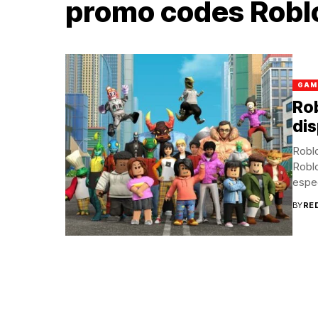
promo codes Robl
GAM
Rob
dis
Roblo
Robl
espec
BY
RE