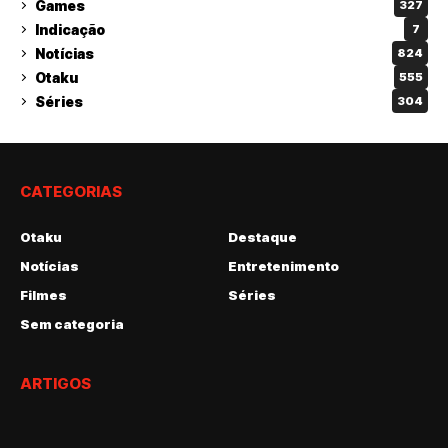
Games
327
Indicação
7
Notícias
824
Otaku
555
Séries
304
CATEGORIAS
Otaku
Destaque
Notícias
Entretenimento
Filmes
Séries
Sem categoria
ARTIGOS