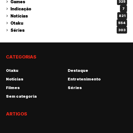
Games
325
Indicação
7
Notícias
821
Otaku
554
Séries
303
CATEGORIAS
Otaku
Destaque
Notícias
Entretenimento
Filmes
Séries
Sem categoria
ARTIGOS