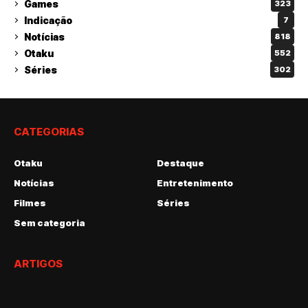
Games
323
Indicação
7
Notícias
818
Otaku
552
Séries
302
CATEGORIAS
Otaku
Destaque
Notícias
Entretenimento
Filmes
Séries
Sem categoria
ARTIGOS