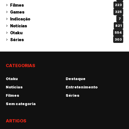
Filmes
223
Games
325
Indicação
7
Notícias
821
Otaku
554
Séries
303
CATEGORIAS
Otaku
Destaque
Notícias
Entretenimento
Filmes
Séries
Sem categoria
ARTIGOS