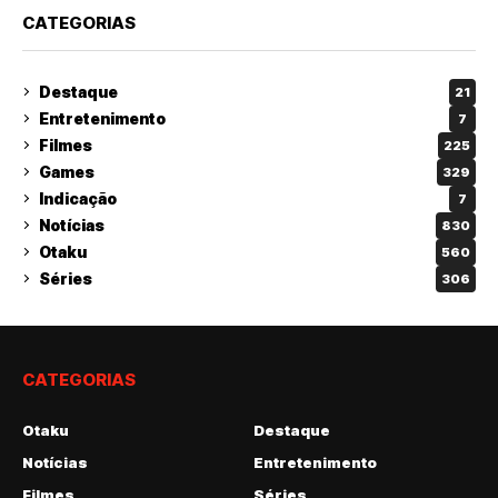
CATEGORIAS
Destaque
21
Entretenimento
7
Filmes
225
Games
329
Indicação
7
Notícias
830
Otaku
560
Séries
306
CATEGORIAS
Otaku
Destaque
Notícias
Entretenimento
Filmes
Séries