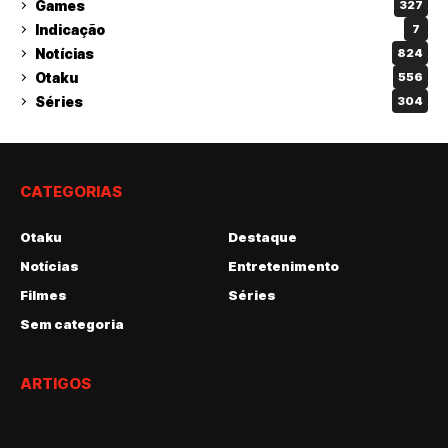
Games
327
Indicação
7
Notícias
824
Otaku
556
Séries
304
CATEGORIAS
Otaku
Destaque
Notícias
Entretenimento
Filmes
Séries
Sem categoria
ARTIGOS