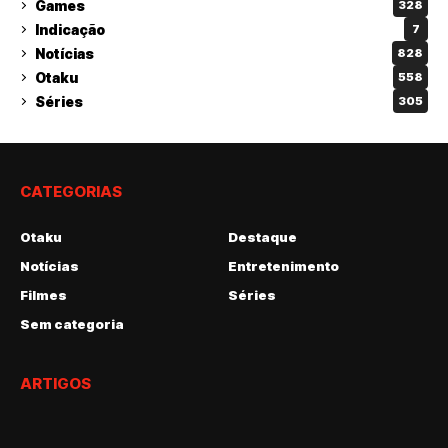
Games
328
Indicação
7
Notícias
828
Otaku
558
Séries
305
CATEGORIAS
Otaku
Destaque
Notícias
Entretenimento
Filmes
Séries
Sem categoria
ARTIGOS