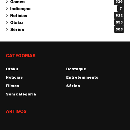
Games
326
Indicação
7
Notícias
822
Otaku
555
Séries
303
CATEGORIAS
Otaku
Destaque
Notícias
Entretenimento
Filmes
Séries
Sem categoria
ARTIGOS