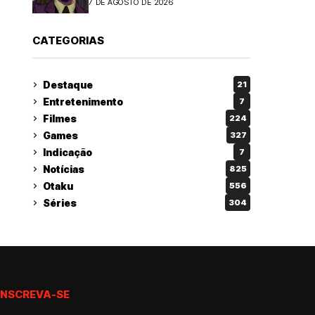
7 DE AGOSTO DE 2026
CATEGORIAS
Destaque
21
Entretenimento
7
Filmes
224
Games
327
Indicação
7
Notícias
825
Otaku
556
Séries
304
INSCREVA-SE