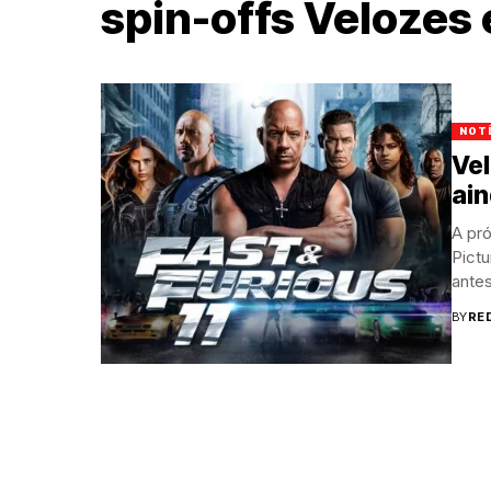
spin-offs Velozes 
NOT
Vel
ai
A pr
Pictu
ante
BY
RE