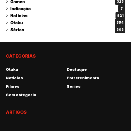
Games
325
Indicação
7
Notícias
821
Otaku
554
Séries
303
CATEGORIAS
Otaku
Destaque
Notícias
Entretenimento
Filmes
Séries
Sem categoria
ARTIGOS