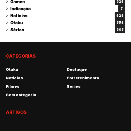
Games
328
Indicação
7
Notícias
828
Otaku
558
Séries
305
CATEGORIAS
Otaku
Destaque
Notícias
Entretenimento
Filmes
Séries
Sem categoria
ARTIGOS