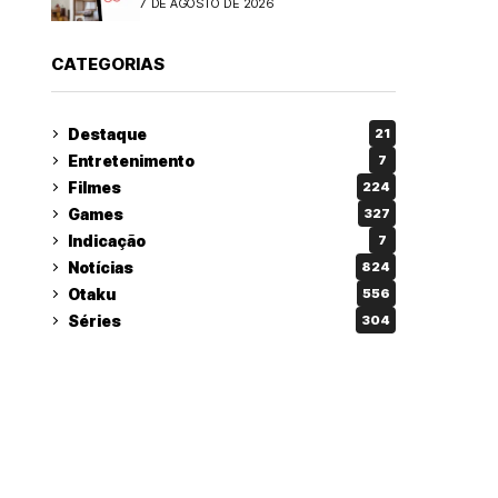
7 DE AGOSTO DE 2026
CATEGORIAS
Destaque
21
Entretenimento
7
Filmes
224
Games
327
Indicação
7
Notícias
824
Otaku
556
Séries
304