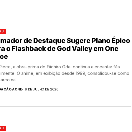
KU
imador de Destaque Sugere Plano Épico
a o Flashback de God Valley em One
ece
iece, a obra-prima de Eiichiro Oda, continua a encantar fãs
almente. O anime, em exibição desde 1999, consolidou-se como
arco na...
DAÇÃO ACNE
9 DE JULHO DE 2026
KU