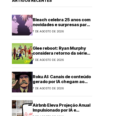
ARTIGOS RECENTES
Bleach celebra 25 anos com
novidades e surpresas para
fãs
7 DE AGOSTO DE 2026
Glee reboot: Ryan Murphy
considera retorno da série
musical
7 DE AGOSTO DE 2026
Roku AI: Canais de conteúdo
gerado por IA chegam ao
streaming
7 DE AGOSTO DE 2026
Airbnb Eleva Projeção Anual
Impulsionado por IA e
Demanda Forte