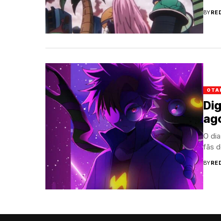
BY
RE
OTA
Dig
ag
O dia
fãs d
BY
RE