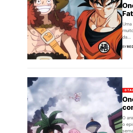
One
Fa
Uma 
muito
da...
BY
RE
OTA
One
co
O an
o epi
sema