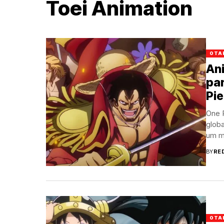
Toei Animation
OTA
An
par
Pi
One P
glob
um m
BY
RE
OTA