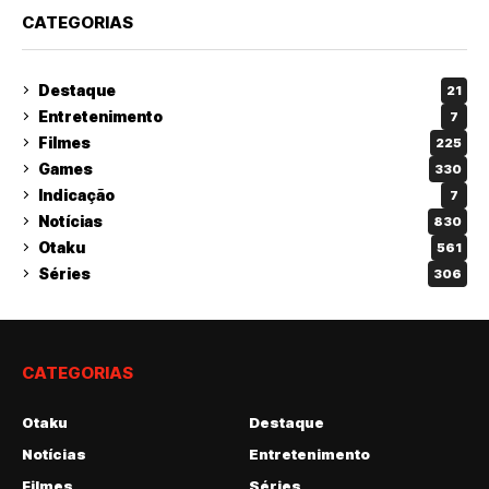
CATEGORIAS
Destaque
21
Entretenimento
7
Filmes
225
Games
330
Indicação
7
Notícias
830
Otaku
561
Séries
306
CATEGORIAS
Otaku
Destaque
Notícias
Entretenimento
Filmes
Séries