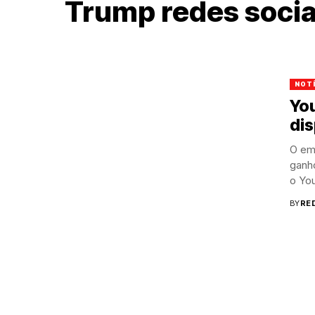
Trump redes socia
NOT
You
di
O em
ganho
o Yo
BY
RE