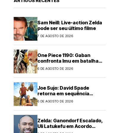
ARTIGOS RECENTES
Sam Neill: Live-action Zelda
pode ser seu último filme
7 DE AGOSTO DE 2026
One Piece 1190: Gaban
confronta Imu em batalha
épica
6 DE AGOSTO DE 2026
Joe Sujo: David Spade
retorna em sequência
animada
6 DE AGOSTO DE 2026
Zelda: Ganondorf Escalado,
Uli Latukefu em Acordo
Multi-filmes