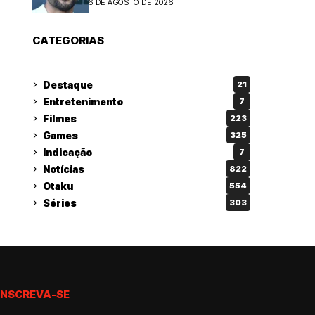
6 DE AGOSTO DE 2026
CATEGORIAS
Destaque
21
Entretenimento
7
Filmes
223
Games
325
Indicação
7
Notícias
822
Otaku
554
Séries
303
INSCREVA-SE