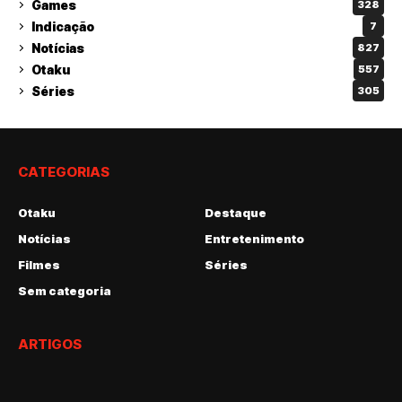
Games
328
Indicação
7
Notícias
827
Otaku
557
Séries
305
CATEGORIAS
Otaku
Destaque
Notícias
Entretenimento
Filmes
Séries
Sem categoria
ARTIGOS