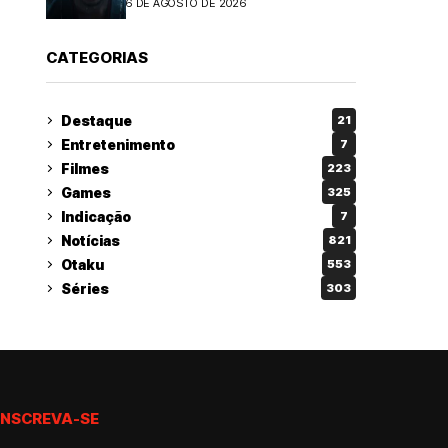
6 DE AGOSTO DE 2026
CATEGORIAS
Destaque
21
Entretenimento
7
Filmes
223
Games
325
Indicação
7
Notícias
821
Otaku
553
Séries
303
INSCREVA-SE