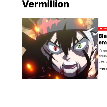
Vermillion
OTA
Bla
em 
O man
anún
três 
BY
RE