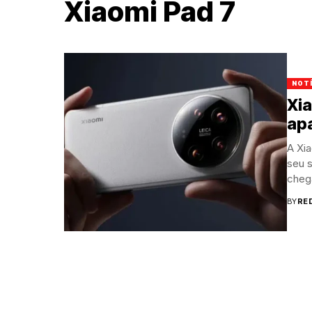
Xiaomi Pad 7
NOT
Xia
ap
A Xia
seu s
chega
BY
RE