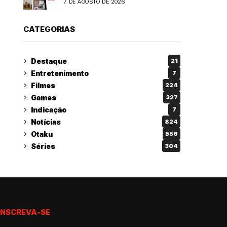
7 DE AGOSTO DE 2026
CATEGORIAS
Destaque
21
Entretenimento
7
Filmes
224
Games
327
Indicação
7
Notícias
824
Otaku
556
Séries
304
INSCREVA-SE