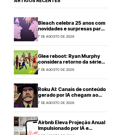
ARTIGOS RECENTES
Bleach celebra 25 anos com
novidades e surpresas para
fãs
7 DE AGOSTO DE 2026
Glee reboot: Ryan Murphy
considera retorno da série
musical
7 DE AGOSTO DE 2026
Roku AI: Canais de conteúdo
gerado por IA chegam ao
streaming
7 DE AGOSTO DE 2026
Airbnb Eleva Projeção Anual
Impulsionado por IA e
Demanda Forte