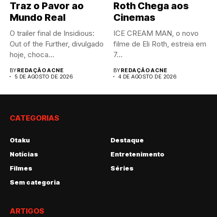
Traz o Pavor ao
Roth Chega aos
Mundo Real
Cinemas
O trailer final de Insidious:
ICE CREAM MAN, o novo
Out of the Further, divulgado
filme de Eli Roth, estreia em
hoje, choca...
7...
BY
REDAÇÃO ACNE
BY
REDAÇÃO ACNE
5 DE AGOSTO DE 2026
4 DE AGOSTO DE 2026
CATEGORIAS
Otaku
Destaque
Notícias
Entretenimento
Filmes
Séries
Sem categoria
ARTIGOS