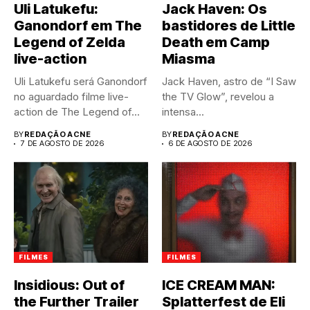
Uli Latukefu:
Jack Haven: Os
Ganondorf em The
bastidores de Little
Legend of Zelda
Death em Camp
live-action
Miasma
Uli Latukefu será Ganondorf
Jack Haven, astro de “I Saw
no aguardado filme live-
the TV Glow”, revelou a
action de The Legend of...
intensa...
BY
REDAÇÃO ACNE
BY
REDAÇÃO ACNE
7 DE AGOSTO DE 2026
6 DE AGOSTO DE 2026
FILMES
FILMES
Insidious: Out of
ICE CREAM MAN:
the Further Trailer
Splatterfest de Eli