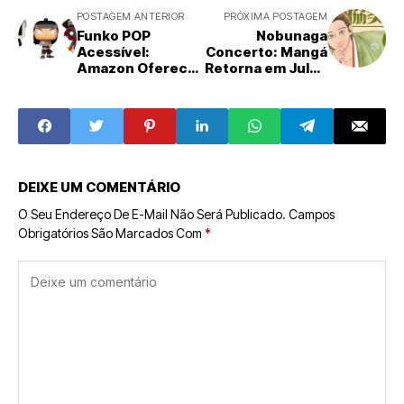
POSTAGEM ANTERIOR
PRÓXIMA POSTAGEM
Funko POP
Nobunaga
Acessível:
Concerto: Mangá
Amazon Oferece
Retorna em Julho
Colecionáveis de
para Seus Três
Heróis, Gamers e
Capítulos Finais
Ícones da Cultura
Pop Abaixo de R$
100
DEIXE UM COMENTÁRIO
O Seu Endereço De E-Mail Não Será Publicado.
Campos
Obrigatórios São Marcados Com
*