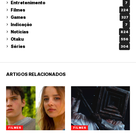
Entretenimento
7
Filmes
224
Games
327
Indicação
7
Notícias
824
Otaku
556
Séries
304
ARTIGOS RELACIONADOS
FILMES
FILMES