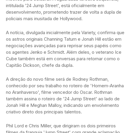
intitulada '24 Jump Street', está oficialmente em
desenvolvimento, prometendo trazer de volta a dupla de
policiais mais inusitada de Hollywood.
A notícia, divulgada inicialmente pela Variety, confirma que
os astros originais Channing Tatum e Jonah Hill estão em
negociações avançadas para reprisar seus papéis como
os agentes Jenko e Schmidt. Além deles, o veterano Ice
Cube também está em conversas para retornar como o
Capitão Dickson, chefe da dupla.
A direção do novo filme será de Rodney Rothman,
conhecido por seu trabalho no roteiro de 'Homem-Aranha
no Aranhaverso', filme vencedor do Oscar. Rothman
também assina o roteiro de '24 Jump Street' ao lado de
Jonah Hill e Meghan Malloy, indicando um envolvimento
criativo direto dos principais talentos.
Phil Lord e Chris Miller, que dirigiram os dois primeiros
filmes da franquia 'Jump Street' com grande aclamação,