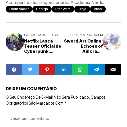
Acompanhe atualizações aqui na Academia Nerds.
Darth Vader
Design
Star Wars
Traje
Vilão
POSTAGEM ANTERIOR
PRÓXIMA POSTAGEM
Netflix Lança
Sword Art Online:
Teaser Oficial de
Echoes of
Cyberpunk:
Aincrad –
Mercenários 2:
Abertura Épica e
Nova Temporada
Tema de Aimer
Chega ao
Revelados
Streaming
DEIXE UM COMENTÁRIO
O Seu Endereço De E-Mail Não Será Publicado.
Campos
Obrigatórios São Marcados Com
*