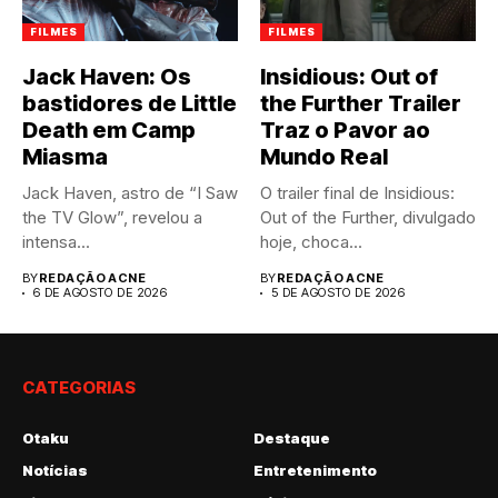
FILMES
FILMES
Jack Haven: Os
Insidious: Out of
bastidores de Little
the Further Trailer
Death em Camp
Traz o Pavor ao
Miasma
Mundo Real
Jack Haven, astro de “I Saw
O trailer final de Insidious:
the TV Glow”, revelou a
Out of the Further, divulgado
intensa...
hoje, choca...
BY
REDAÇÃO ACNE
BY
REDAÇÃO ACNE
6 DE AGOSTO DE 2026
5 DE AGOSTO DE 2026
CATEGORIAS
Otaku
Destaque
Notícias
Entretenimento