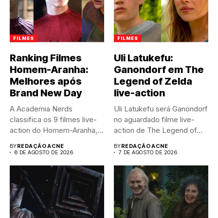
FILMES
FILMES
Ranking Filmes
Uli Latukefu:
Homem-Aranha:
Ganondorf em The
Melhores após
Legend of Zelda
Brand New Day
live-action
A Academia Nerds
Uli Latukefu será Ganondorf
classifica os 9 filmes live-
no aguardado filme live-
action do Homem-Aranha,
action de The Legend of...
do pior...
BY
REDAÇÃO ACNE
BY
REDAÇÃO ACNE
8 DE AGOSTO DE 2026
7 DE AGOSTO DE 2026