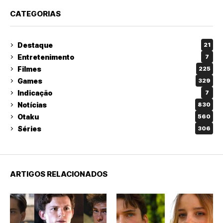
CATEGORIAS
Destaque
21
Entretenimento
7
Filmes
225
Games
329
Indicação
7
Notícias
830
Otaku
560
Séries
306
ARTIGOS RELACIONADOS