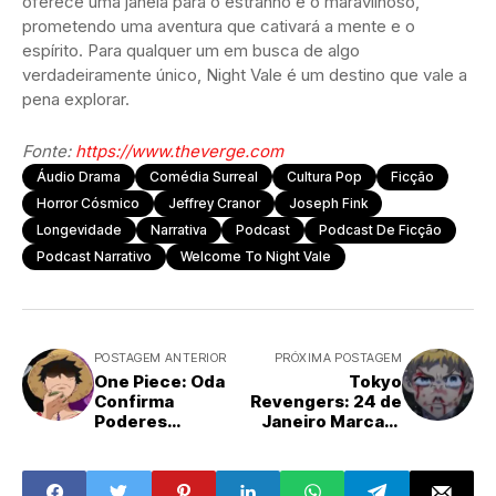
oferece uma janela para o estranho e o maravilhoso,
prometendo uma aventura que cativará a mente e o
espírito. Para qualquer um em busca de algo
verdadeiramente único, Night Vale é um destino que vale a
pena explorar.
Fonte:
https://www.theverge.com
Áudio Drama
Comédia Surreal
Cultura Pop
Ficção
Horror Cósmico
Jeffrey Cranor
Joseph Fink
Longevidade
Narrativa
Podcast
Podcast De Ficção
Podcast Narrativo
Welcome To Night Vale
POSTAGEM ANTERIOR
PRÓXIMA POSTAGEM
One Piece: Oda
Tokyo
Confirma
Revengers: 24 de
Poderes
Janeiro Marcará
Inimagináveis
Grandes
Que Superam o
Revelações para
Haki
a Próxima