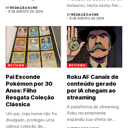
instaurou, nesta sexta-feira
BY
REDAÇÃO ACNE
(7),...
8 DE AGOSTO DE 2026
BY
REDAÇÃO ACNE
8 DE AGOSTO DE 2026
NOTÍCIAS
NOTÍCIAS
Pai Esconde
Roku AI: Canais de
Pokémon por 30
conteúdo gerado
Anos: Filho
por IA chegam ao
Resgata Coleção
streaming
Clássica
A plataforma de streaming
Roku recentemente
Um pai, cujo nome não foi
expandiu sua oferta de
divulgado, protegeu uma
canais FAST,...
valiosa coleção de...