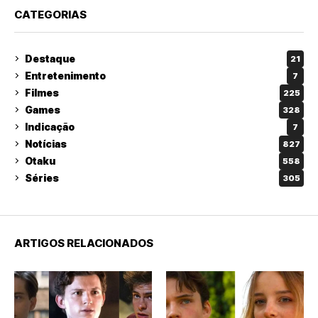
CATEGORIAS
Destaque
21
Entretenimento
7
Filmes
225
Games
328
Indicação
7
Notícias
827
Otaku
558
Séries
305
ARTIGOS RELACIONADOS