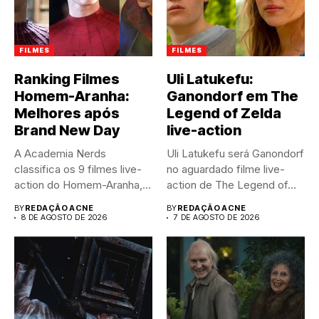
FILMES
FILMES
Ranking Filmes
Uli Latukefu:
Homem-Aranha:
Ganondorf em The
Melhores após
Legend of Zelda
Brand New Day
live-action
A Academia Nerds
Uli Latukefu será Ganondorf
classifica os 9 filmes live-
no aguardado filme live-
action do Homem-Aranha,
action de The Legend of...
do pior...
BY
REDAÇÃO ACNE
BY
REDAÇÃO ACNE
8 DE AGOSTO DE 2026
7 DE AGOSTO DE 2026