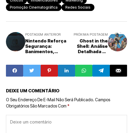
Críticos
Influenciadores
Marketing
Promoção Cinematográfica
Redes Sociais
POSTAGEM ANTERIOR
PRÓXIMA POSTAGEM
Nintendo Reforça
Ghost in the
Segurança:
Shell: Análise
Banimentos,
Detalhada da
Contas Gamer e
Nova Adaptação
Proteção de
para TV
Dados
DEIXE UM COMENTÁRIO
O Seu Endereço De E-Mail Não Será Publicado.
Campos
Obrigatórios São Marcados Com
*