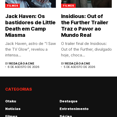
FILMES
FILMES
Jack Haven: Os
Insidious: Out of
bastidores de Little
the Further Trailer
Death em Camp
Traz o Pavor ao
Miasma
Mundo Real
Jack Haven, astro de “I Saw
O trailer final de Insidious:
the TV Glow”, revelou a
Out of the Further, divulgado
intensa...
hoje, choca...
BY
REDAÇÃO ACNE
BY
REDAÇÃO ACNE
6 DE AGOSTO DE 2026
5 DE AGOSTO DE 2026
CATEGORIAS
Otaku
Destaque
Notícias
Entretenimento
Filmes
Séries