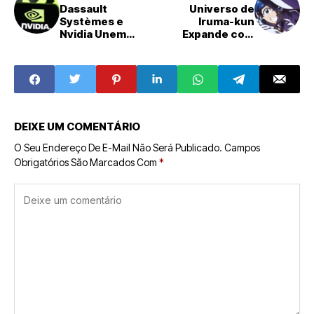
Dassault
Universo de
Systèmes e
Iruma-kun
Nvidia Unem
Expande com
Forças para
Spin-off de Máfia
Revolucionar a
e Quarta
Indústria com
Temporada
Gêmeos Virtuais
Anunciada
e IA
DEIXE UM COMENTÁRIO
O Seu Endereço De E-Mail Não Será Publicado.
Campos
Obrigatórios São Marcados Com
*