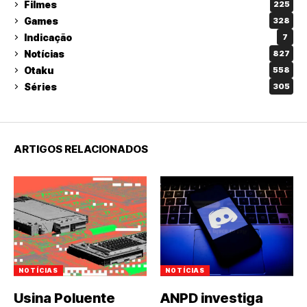
Filmes
225
Games
328
Indicação
7
Notícias
827
Otaku
558
Séries
305
ARTIGOS RELACIONADOS
NOTÍCIAS
NOTÍCIAS
Usina Poluente
ANPD investiga