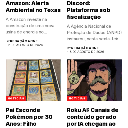
Amazon: Alerta
Discord:
Ambiental no Texas
Plataforma sob
fiscalização
A Amazon investe na
construção de uma nova
A Agência Nacional de
usina de energia no...
Proteção de Dados (ANPD)
instaurou, nesta sexta-feira
BY
REDAÇÃO ACNE
(7),...
8 DE AGOSTO DE 2026
BY
REDAÇÃO ACNE
8 DE AGOSTO DE 2026
NOTÍCIAS
NOTÍCIAS
Pai Esconde
Roku AI: Canais de
Pokémon por 30
conteúdo gerado
Anos: Filho
por IA chegam ao