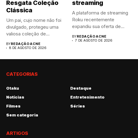
Resgata Coleção
streaming
Clássica
A plataforma de streaming
Roku recentemente
Um pai, cujo nome não foi
expandiu sua oferta de
divulgado, protegeu uma
canais FAST,...
valiosa coleção de...
BY
REDAÇÃO ACNE
7 DE AGOSTO DE 2026
BY
REDAÇÃO ACNE
8 DE AGOSTO DE 2026
CATEGORIAS
Otaku
Destaque
Notícias
Entretenimento
Filmes
Séries
Sem categoria
ARTIGOS