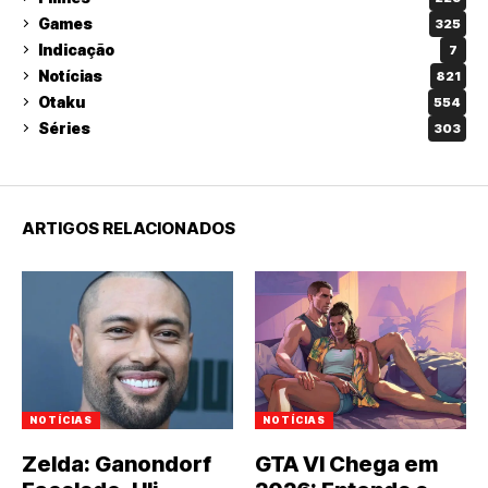
Games
325
Indicação
7
Notícias
821
Otaku
554
Séries
303
ARTIGOS RELACIONADOS
NOTÍCIAS
NOTÍCIAS
Zelda: Ganondorf
GTA VI Chega em