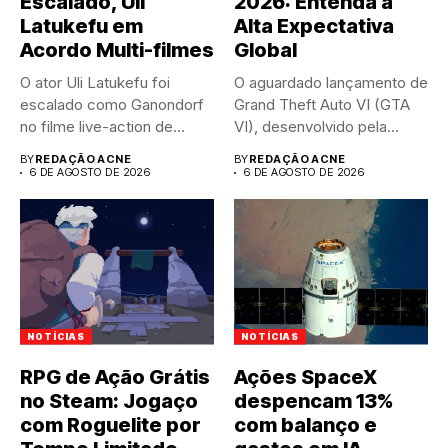
Escalado, Uli
2026: Entenda a
Latukefu em
Alta Expectativa
Acordo Multi-filmes
Global
O ator Uli Latukefu foi
O aguardado lançamento de
escalado como Ganondorf
Grand Theft Auto VI (GTA
no filme live-action de...
VI), desenvolvido pela...
BY
REDAÇÃO ACNE
BY
REDAÇÃO ACNE
6 DE AGOSTO DE 2026
6 DE AGOSTO DE 2026
NOTÍCIAS
NOTÍCIAS
RPG de Ação Grátis
Ações SpaceX
no Steam: Jogaço
despencam 13%
com Roguelite por
com balanço e