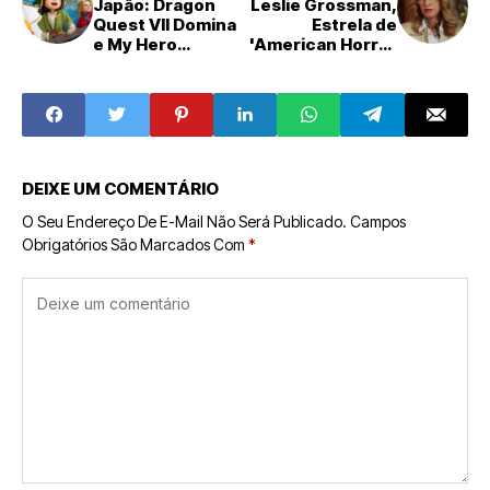
Japão: Dragon
Leslie Grossman,
Quest VII Domina
Estrela de
e My Hero
'American Horror
Academia Estreia
Story', Integra o
nas Paradas de
Elenco da
Vendas de Jogos
Temporada Final
(2 a 8 de
de 'Power Book
Fevereiro)
III: Raising Kanan'
DEIXE UM COMENTÁRIO
O Seu Endereço De E-Mail Não Será Publicado.
Campos
Obrigatórios São Marcados Com
*