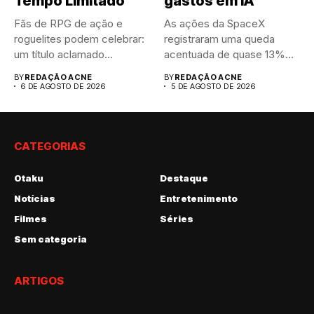
Tempo Limitado
gastos em IA
Fãs de RPG de ação e
As ações da SpaceX
roguelites podem celebrar:
registraram uma queda
um título aclamado...
acentuada de quase 13%
nas...
BY
REDAÇÃO ACNE
BY
REDAÇÃO ACNE
6 DE AGOSTO DE 2026
5 DE AGOSTO DE 2026
CATEGORIAS
Otaku
Destaque
Notícias
Entretenimento
Filmes
Séries
Sem categoria
ARTIGOS