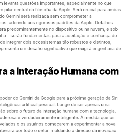
m levanta questões importantes, especialmente no que
pilar central da filosofia da Apple. Será crucial para ambas
do Gemini será realizada sem comprometer a
ios, aderindo aos rigorosos padrões da Apple. Detalhes
erá predominantemente no dispositivo ou na nuvem, e sob
afia – serão fundamentais para a aceitação e confiança do
de integrar dois ecossistemas tão robustos e distintos,
presenta um desafio significativo que exigirá engenharia de
ra a Interação Humana com
poder do Gemini da Google para a próxima geração da Siri
teligência artificial pessoal. Longe de ser apenas uma
ção sobre o futuro da interação humana com a tecnologia,
poderosa e verdadeiramente inteligente. À medida que os
evelados e os usuários começarem a experimentar a nova
verberará por todo o setor, moldando a direção da inovação