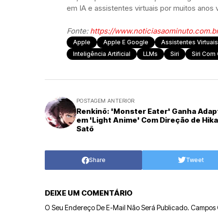
em IA e assistentes virtuais por muitos anos 
Fonte:
https://www.noticiasaominuto.com.b
Apple
Apple E Google
Assistentes Virtuais
Inteligência Artificial
LLMs
Siri
Siri Com
POSTAGEM ANTERIOR
Renkinō: 'Monster Eater' Ganha Ada
em 'Light Anime' Com Direção de Hik
Satō
Share
Tweet
DEIXE UM COMENTÁRIO
O Seu Endereço De E-Mail Não Será Publicado.
Campos 