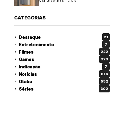
5 DE AGOSTO DE 2026
CATEGORIAS
Destaque
21
Entretenimento
7
Filmes
222
Games
323
Indicação
7
Notícias
818
Otaku
552
Séries
302