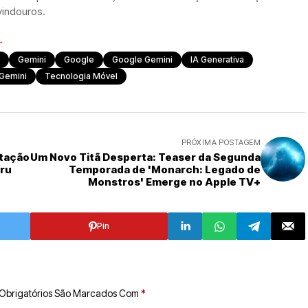
vindouros.
r
Gemini
Google
Google Gemini
IA Generativa
 Gemini
Tecnologia Móvel
PRÓXIMA POSTAGEM
ptação
Um Novo Titã Desperta: Teaser da Segunda
aru
Temporada de 'Monarch: Legado de
Monstros' Emerge no Apple TV+
Pin
Obrigatórios São Marcados Com
*