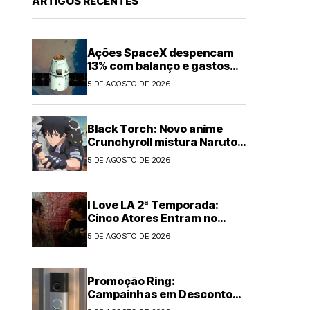
ARTIGOS RECENTES
Ações SpaceX despencam
13% com balanço e gastos
em IA
5 DE AGOSTO DE 2026
Black Torch: Novo anime
Crunchyroll mistura Naruto e
Chainsaw Man
5 DE AGOSTO DE 2026
I Love LA 2ª Temporada:
Cinco Atores Entram no
Elenco
5 DE AGOSTO DE 2026
Promoção Ring:
Campainhas em Desconto
de Até US$60