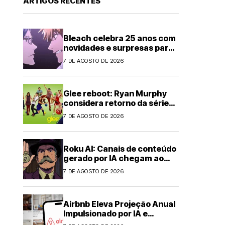
ARTIGOS RECENTES
Bleach celebra 25 anos com
novidades e surpresas para
fãs
7 DE AGOSTO DE 2026
Glee reboot: Ryan Murphy
considera retorno da série
musical
7 DE AGOSTO DE 2026
Roku AI: Canais de conteúdo
gerado por IA chegam ao
streaming
7 DE AGOSTO DE 2026
Airbnb Eleva Projeção Anual
Impulsionado por IA e
Demanda Forte