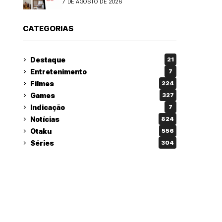
7 DE AGOSTO DE 2026
CATEGORIAS
Destaque
21
Entretenimento
7
Filmes
224
Games
327
Indicação
7
Notícias
824
Otaku
556
Séries
304