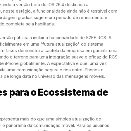
izando a versão beta do iOS 26.4 destinada a
neste estágio, a funcionalidade ainda não é testável com
bordagem gradual sugere um período de refinamento e
de completa seja habilitada.
versão pública a incluir a funcionalidade de E2EE RCS. A
ficialmente em uma "futura atualização" do sistema
 em fases demonstra a cautela da empresa em garantir uma
ando o terreno para uma integração suave e eficaz do RCS
 de iPhone globalmente. A expectativa é que, uma vez
mita uma comunicação segura e rica entre iPhones e
na de longa data no universo das mensagens móveis.
es para o Ecossistema de
epresenta mais do que uma simples atualização de
r o panorama da comunicação móvel. Para os usuários,