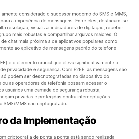
plamente considerado o sucessor moderno do SMS e MMS,
 para a experiência de mensagens. Entre eles, destacam-se
ta resolução, visualizar indicadores de digitação, receber
grupo mais robustas e compartilhar arquivos maiores. O
a de chat mais próxima à de aplicativos populares como
mente ao aplicativo de mensagens padrão do telefone.
2EE) é o elemento crucial que eleva significativamente o
s de privacidade e segurança. Com E2EE, as mensagens são
e só podem ser descriptografadas no dispositivo do
 ou as operadoras de telefonia possam acessar o
os usuários uma camada de segurança robusta,
çam privadas e protegidas contra interceptações
e o SMS/MMS não criptografado.
uro da Implementação
com criptografia de ponta a ponta está sendo realizada