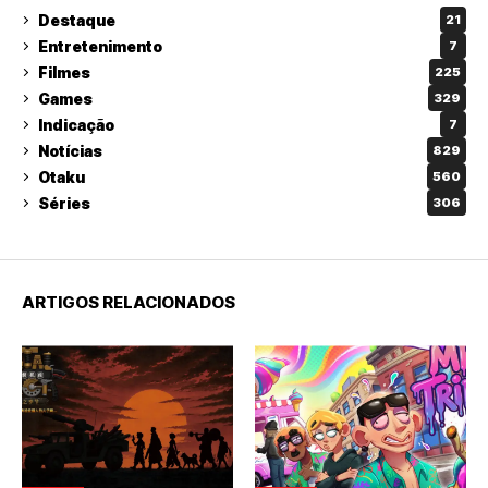
Destaque
21
Entretenimento
7
Filmes
225
Games
329
Indicação
7
Notícias
829
Otaku
560
Séries
306
ARTIGOS RELACIONADOS