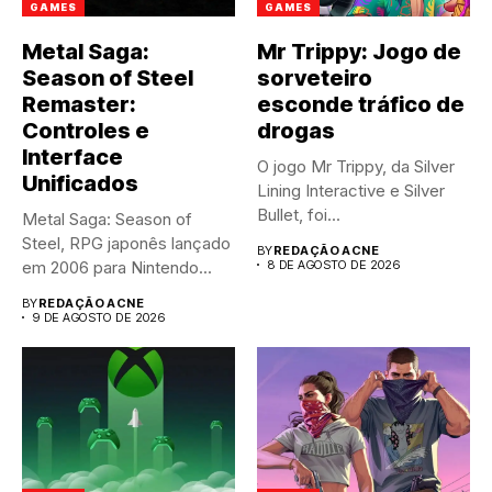
GAMES
GAMES
Metal Saga:
Mr Trippy: Jogo de
Season of Steel
sorveteiro
Remaster:
esconde tráfico de
Controles e
drogas
Interface
O jogo Mr Trippy, da Silver
Unificados
Lining Interactive e Silver
Bullet, foi...
Metal Saga: Season of
Steel, RPG japonês lançado
BY
REDAÇÃO ACNE
em 2006 para Nintendo...
8 DE AGOSTO DE 2026
BY
REDAÇÃO ACNE
9 DE AGOSTO DE 2026