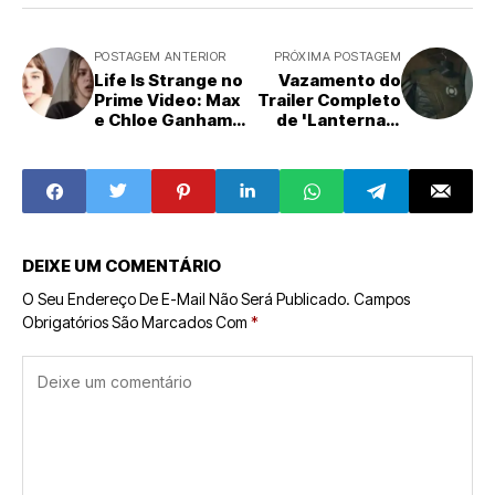
POSTAGEM ANTERIOR
PRÓXIMA POSTAGEM
Life Is Strange no
Vazamento do
Prime Video: Max
Trailer Completo
e Chloe Ganham
de 'Lanternas'
Rosto com Elenco
Agita o DCU e
Confirmado
Revela Estreia da
Série na Max
DEIXE UM COMENTÁRIO
O Seu Endereço De E-Mail Não Será Publicado.
Campos
Obrigatórios São Marcados Com
*