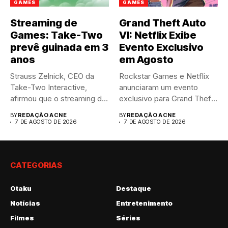
GAMES
GAMES
Streaming de
Grand Theft Auto
Games: Take-Two
VI: Netflix Exibe
prevê guinada em 3
Evento Exclusivo
anos
em Agosto
Strauss Zelnick, CEO da
Rockstar Games e Netflix
Take-Two Interactive,
anunciaram um evento
afirmou que o streaming de
exclusivo para Grand Theft
jogos...
Auto...
BY
REDAÇÃO ACNE
BY
REDAÇÃO ACNE
7 DE AGOSTO DE 2026
7 DE AGOSTO DE 2026
CATEGORIAS
Otaku
Destaque
Notícias
Entretenimento
Filmes
Séries