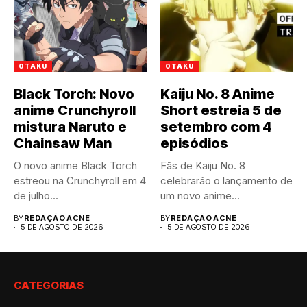
OTAKU
OTAKU
Black Torch: Novo
Kaiju No. 8 Anime
anime Crunchyroll
Short estreia 5 de
mistura Naruto e
setembro com 4
Chainsaw Man
episódios
O novo anime Black Torch
Fãs de Kaiju No. 8
estreou na Crunchyroll em 4
celebrarão o lançamento de
de julho...
um novo anime...
BY
REDAÇÃO ACNE
BY
REDAÇÃO ACNE
5 DE AGOSTO DE 2026
5 DE AGOSTO DE 2026
CATEGORIAS