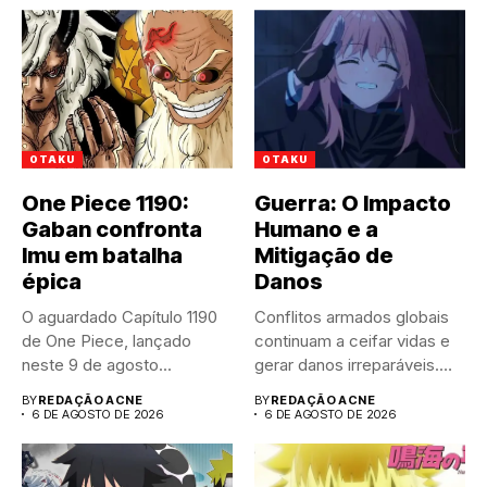
OTAKU
OTAKU
One Piece 1190:
Guerra: O Impacto
Gaban confronta
Humano e a
Imu em batalha
Mitigação de
épica
Danos
O aguardado Capítulo 1190
Conflitos armados globais
de One Piece, lançado
continuam a ceifar vidas e
neste 9 de agosto...
gerar danos irreparáveis.
A...
BY
REDAÇÃO ACNE
BY
REDAÇÃO ACNE
6 DE AGOSTO DE 2026
6 DE AGOSTO DE 2026