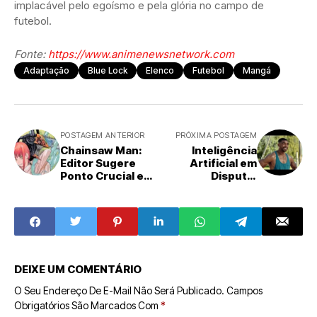
implacável pelo egoísmo e pela glória no campo de
futebol.
Fonte:
https://www.animenewsnetwork.com
Adaptação
Blue Lock
Elenco
Futebol
Mangá
POSTAGEM ANTERIOR
PRÓXIMA POSTAGEM
Chainsaw Man:
Inteligência
Editor Sugere
Artificial em
Ponto Crucial e
Disputa:
Fãs Especulam o
Anthropic Ironiza
Fim ou Uma Nova
Planos de
Fase
Publicidade do
ChatGPT com
Campanha Viral
DEIXE UM COMENTÁRIO
O Seu Endereço De E-Mail Não Será Publicado.
Campos
Obrigatórios São Marcados Com
*