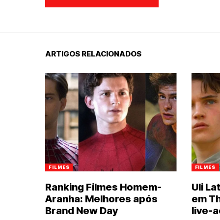
ARTIGOS RELACIONADOS
FILMES
FILMES
Ranking Filmes Homem-
Uli L
Aranha: Melhores após
em Th
Brand New Day
live-a