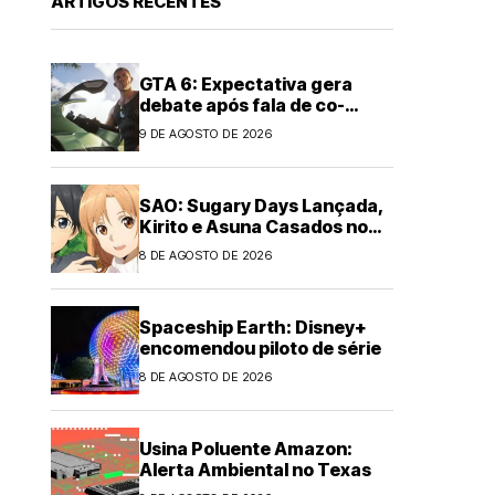
ARTIGOS RECENTES
GTA 6: Expectativa gera
debate após fala de co-
criador de The Last of Us
9 DE AGOSTO DE 2026
SAO: Sugary Days Lançada,
Kirito e Asuna Casados no
Japão
8 DE AGOSTO DE 2026
Spaceship Earth: Disney+
encomendou piloto de série
8 DE AGOSTO DE 2026
Usina Poluente Amazon:
Alerta Ambiental no Texas