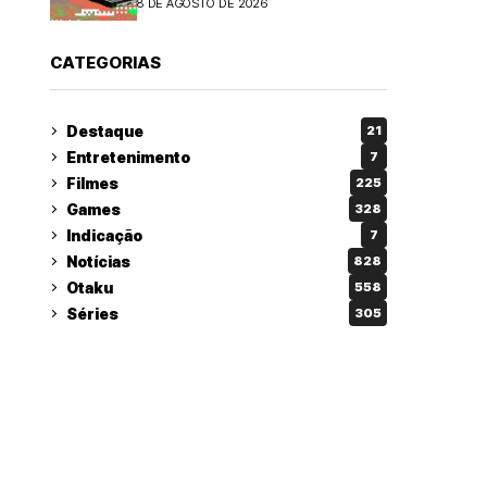
8 DE AGOSTO DE 2026
CATEGORIAS
Destaque
21
Entretenimento
7
Filmes
225
Games
328
Indicação
7
Notícias
828
Otaku
558
Séries
305