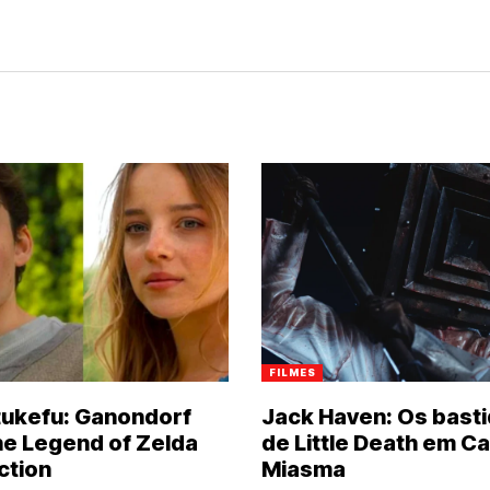
FILMES
atukefu: Ganondorf
Jack Haven: Os bast
e Legend of Zelda
de Little Death em C
ction
Miasma