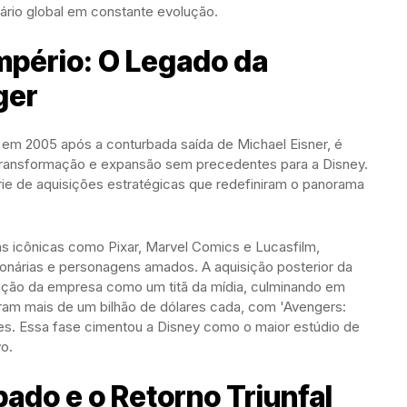
rio global em constante evolução.
mpério: O Legado da
ger
 em 2005 após a conturbada saída de Michael Eisner, é
ransformação e expansão sem precedentes para a Disney.
rie de aquisições estratégicas que redefiniram o panorama
as icônicas como Pixar, Marvel Comics e Lucasfilm,
ionárias e personagens amados. A aquisição posterior da
osição da empresa como um titã da mídia, culminando em
ram mais de um bilhão de dólares cada, com 'Avengers:
es. Essa fase cimentou a Disney como o maior estúdio de
vo.
ado e o Retorno Triunfal