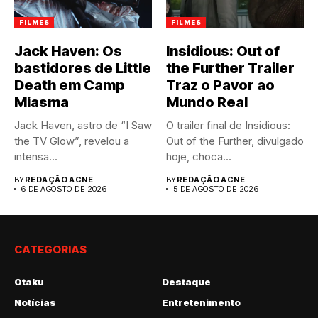
FILMES
FILMES
Jack Haven: Os
Insidious: Out of
bastidores de Little
the Further Trailer
Death em Camp
Traz o Pavor ao
Miasma
Mundo Real
Jack Haven, astro de “I Saw
O trailer final de Insidious:
the TV Glow”, revelou a
Out of the Further, divulgado
intensa...
hoje, choca...
BY
REDAÇÃO ACNE
BY
REDAÇÃO ACNE
6 DE AGOSTO DE 2026
5 DE AGOSTO DE 2026
CATEGORIAS
Otaku
Destaque
Notícias
Entretenimento