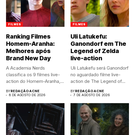
FILMES
FILMES
Ranking Filmes
Uli Latukefu:
Homem-Aranha:
Ganondorf em The
Melhores após
Legend of Zelda
Brand New Day
live-action
A Academia Nerds
Uli Latukefu será Ganondorf
classifica os 9 filmes live-
no aguardado filme live-
action do Homem-Aranha,
action de The Legend of...
do pior...
BY
REDAÇÃO ACNE
BY
REDAÇÃO ACNE
8 DE AGOSTO DE 2026
7 DE AGOSTO DE 2026