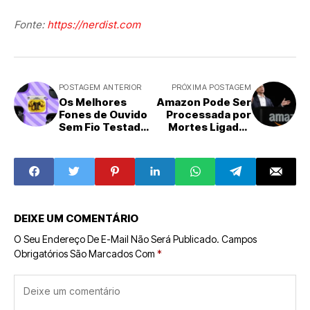
Fonte:
https://nerdist.com
POSTAGEM ANTERIOR
PRÓXIMA POSTAGEM
Os Melhores
Amazon Pode Ser
Fones de Ouvido
Processada por
Sem Fio Testados
Mortes Ligadas
em 2026: Guia
ao Nitrito de
Completo para
Sódio: Entenda o
sua Escolha
Caso
DEIXE UM COMENTÁRIO
O Seu Endereço De E-Mail Não Será Publicado.
Campos
Obrigatórios São Marcados Com
*