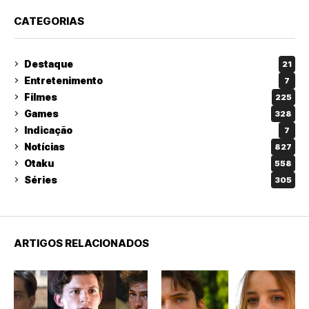
CATEGORIAS
Destaque
21
Entretenimento
7
Filmes
225
Games
328
Indicação
7
Notícias
827
Otaku
558
Séries
305
ARTIGOS RELACIONADOS