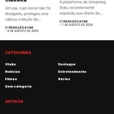
A plataforma de streaming
Roku recentemente
Um pai, cujo nome não foi
expandiu sua oferta de
divulgado, protegeu uma
canais FAST,...
valiosa coleção de...
BY
REDAÇÃO ACNE
7 DE AGOSTO DE 2026
BY
REDAÇÃO ACNE
8 DE AGOSTO DE 2026
CATEGORIAS
Otaku
Destaque
Notícias
Entretenimento
Filmes
Séries
Sem categoria
ARTIGOS