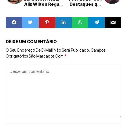
Alix Wilton Regan
Destaques que
Detalha Versão
Marcaram o
Confiante e 'Sem
Evento
Pedidos de
Desculpa'
DEIXE UM COMENTÁRIO
O Seu Endereço De E-Mail Não Será Publicado.
Campos
Obrigatórios São Marcados Com
*