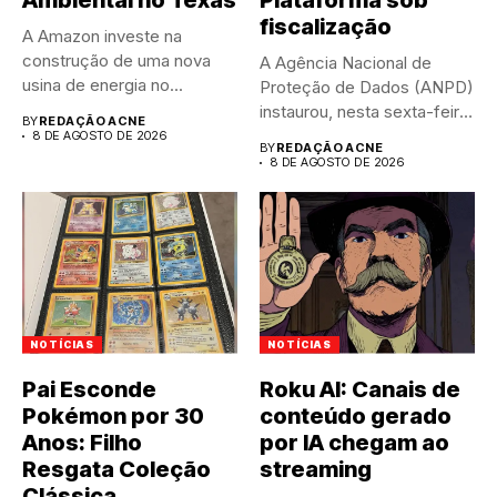
Ambiental no Texas
Plataforma sob
fiscalização
A Amazon investe na
construção de uma nova
A Agência Nacional de
usina de energia no...
Proteção de Dados (ANPD)
instaurou, nesta sexta-feira
BY
REDAÇÃO ACNE
(7),...
8 DE AGOSTO DE 2026
BY
REDAÇÃO ACNE
8 DE AGOSTO DE 2026
NOTÍCIAS
NOTÍCIAS
Pai Esconde
Roku AI: Canais de
Pokémon por 30
conteúdo gerado
Anos: Filho
por IA chegam ao
Resgata Coleção
streaming
Clássica