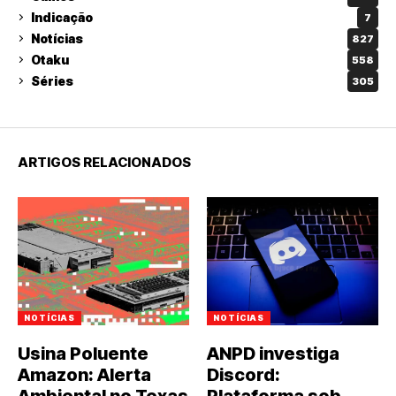
Indicação
7
Notícias
827
Otaku
558
Séries
305
ARTIGOS RELACIONADOS
NOTÍCIAS
NOTÍCIAS
Usina Poluente
ANPD investiga
Amazon: Alerta
Discord: