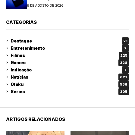
8 DE AGOSTO DE 2026
CATEGORIAS
Destaque
21
Entretenimento
7
Filmes
225
Games
328
Indicação
7
Notícias
827
Otaku
558
Séries
305
ARTIGOS RELACIONADOS