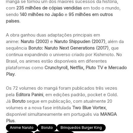
mangá se tornou um dos maiores sucessos da história,
com
235 milhões de cópias vendidas
em todo o mundo,
sendo
140 milhões no Japão
e
95 milhões em outros
países
.
A obra ganhou duas adaptações principais em
anime:
Naruto (2002)
e
Naruto Shippuden (2007)
, além da
sequência
Boruto: Naruto Next Generations (2017)
, que
continua expandindo o universo criado por Kishimoto. No
Brasil, os animes estão disponíveis em diferentes
plataformas como
Crunchyroll, Netflix, Pluto TV e Mercado
Play
.
Os 72 volumes do mangá foram publicados três vezes
pela
Editora Panini
, em edições padrão, pocket e Gold.
Já
Boruto
segue em publicação, com atualmente 20
volumes e a nova fase intitulada
Two Blue Vortex
,
disponível simultaneamente em português via
MANGA
Plus
.
Anime Naruto
Boruto
Brinquedos Burger King