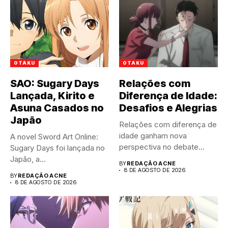
OTAKU
OTAKU
SAO: Sugary Days
Relações com
Lançada, Kirito e
Diferença de Idade:
Asuna Casados no
Desafios e Alegrias
Japão
Relações com diferença de
idade ganham nova
A novel Sword Art Online:
perspectiva no debate
Sugary Days foi lançada no
público atual....
Japão, a...
BY
REDAÇÃO ACNE
8 DE AGOSTO DE 2026
BY
REDAÇÃO ACNE
8 DE AGOSTO DE 2026