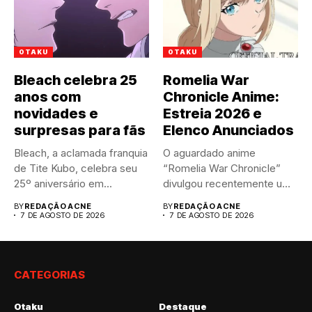
OTAKU
OTAKU
Bleach celebra 25
Romelia War
anos com
Chronicle Anime:
novidades e
Estreia 2026 e
surpresas para fãs
Elenco Anunciados
Bleach, a aclamada franquia
O aguardado anime
de Tite Kubo, celebra seu
“Romelia War Chronicle”
25º aniversário em...
divulgou recentemente um
trailer impactante,
BY
REDAÇÃO ACNE
BY
REDAÇÃO ACNE
revelando...
7 DE AGOSTO DE 2026
7 DE AGOSTO DE 2026
CATEGORIAS
Otaku
Destaque