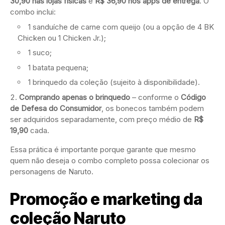
30,90 nas lojas físicas
e
R$ 36,90 nos apps de entrega
. O
combo inclui:
1 sanduíche de carne com queijo (ou a opção de 4 BK
Chicken ou 1 Chicken Jr.);
1 suco;
1 batata pequena;
1 brinquedo da coleção (sujeito à disponibilidade).
Comprando apenas o brinquedo
– conforme o
Código
de Defesa do Consumidor
, os bonecos também podem
ser adquiridos separadamente, com preço médio de
R$
19,90
cada.
Essa prática é importante porque garante que mesmo
quem não deseja o combo completo possa colecionar os
personagens de Naruto.
Promoção e marketing da
coleção Naruto