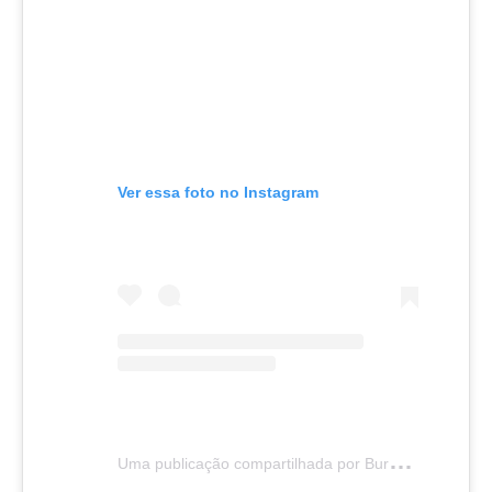
Ver essa foto no Instagram
U
ma publicação compartilhada por Burger King BR (@burgerkingbr)