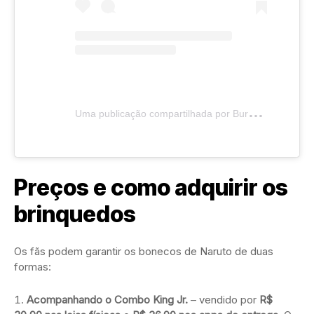
U
ma publicação compartilhada por Burger King BR (@burgerkingbr)
Preços e como adquirir os
brinquedos
Os fãs podem garantir os bonecos de Naruto de duas
formas:
Acompanhando o Combo King Jr.
– vendido por
R$