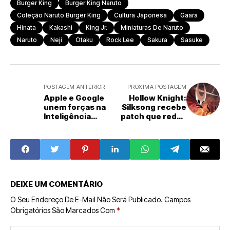
Burger King
Burger King Naruto
Coleção Naruto Burger King
Cultura Japonesa
Gaara
Hinata
Kakashi
King Jr.
Miniaturas De Naruto
Naruto
Neji
Otaku
Rock Lee
Sakura
Sasuke
POSTAGEM ANTERIOR
PRÓXIMA POSTAGEM
Apple e Google
Hollow Knight:
unem forças na
Silksong recebe
Inteligência
patch que reduz
Artificial
dificuldade inicial
DEIXE UM COMENTÁRIO
O Seu Endereço De E-Mail Não Será Publicado.
Campos
Obrigatórios São Marcados Com
*