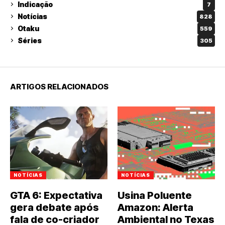
Indicação
7
Notícias
828
Otaku
559
Séries
305
ARTIGOS RELACIONADOS
NOTÍCIAS
NOTÍCIAS
GTA 6: Expectativa
Usina Poluente
gera debate após
Amazon: Alerta
fala de co-criador
Ambiental no Texas