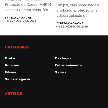
Proteção de Dados (ANPD)
Um pai, cujo nome não foi
instaurou, nesta sexta-feira
divulgado, protegeu uma
(7),...
valiosa coleção de...
BY
REDAÇÃO ACNE
8 DE AGOSTO DE 2026
BY
REDAÇÃO ACNE
8 DE AGOSTO DE 2026
CATEGORIAS
Otaku
Destaque
Notícias
Entretenimento
Filmes
Séries
Sem categoria
ARTIGOS