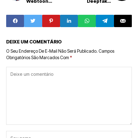
Webtoon
Deepfake:
Confirma Retorno
Anúncios Falsos
da 7ª Temporada
de Saúde Sob
em Março
Ataque Global
DEIXE UM COMENTÁRIO
O Seu Endereço De E-Mail Não Será Publicado.
Campos
Obrigatórios São Marcados Com
*