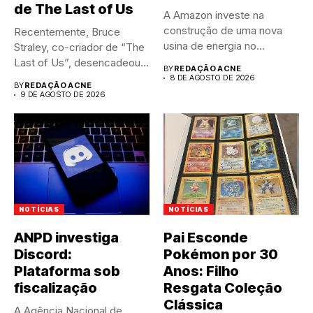
de The Last of Us
A Amazon investe na
construção de uma nova
Recentemente, Bruce
usina de energia no...
Straley, co-criador de “The
Last of Us”, desencadeou
BY
REDAÇÃO ACNE
um intenso...
8 DE AGOSTO DE 2026
BY
REDAÇÃO ACNE
9 DE AGOSTO DE 2026
NOTÍCIAS
NOTÍCIAS
ANPD investiga
Pai Esconde
Discord:
Pokémon por 30
Plataforma sob
Anos: Filho
fiscalização
Resgata Coleção
Clássica
A Agência Nacional de