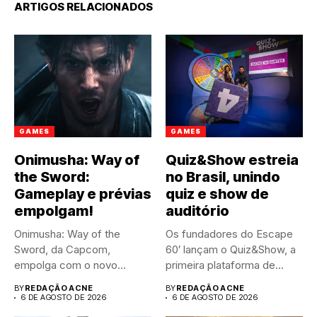
ARTIGOS RELACIONADOS
GAMES
GAMES
Onimusha: Way of
Quiz&Show estreia
the Sword:
no Brasil, unindo
Gameplay e prévias
quiz e show de
empolgam!
auditório
Onimusha: Way of the
Os fundadores do Escape
Sword, da Capcom,
60′ lançam o Quiz&Show, a
empolga com o novo
primeira plataforma de...
trailer...
BY
REDAÇÃO ACNE
BY
REDAÇÃO ACNE
6 DE AGOSTO DE 2026
6 DE AGOSTO DE 2026