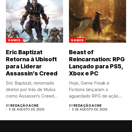
GAMES
GAMES
Eric Baptizat
Beast of
Retorna à Ubisoft
Reincarnation: RPG
para Liderar
Lançado para PS5,
Assassin’s Creed
Xbox e PC
Eric Baptizat, renomado
Hoje, Game Freak e
diretor por trás de títulos
Fictions lançaram o
como Assassin’s Creed
aguardado RPG de ação
Valhalla...
Beast...
BY
REDAÇÃO ACNE
BY
REDAÇÃO ACNE
5 DE AGOSTO DE 2026
5 DE AGOSTO DE 2026