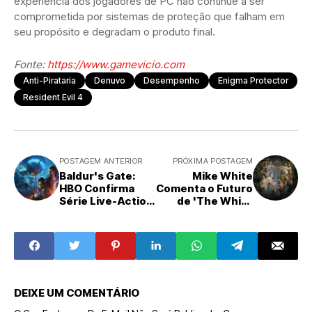
experiência dos jogadores de PC não continue a ser
comprometida por sistemas de proteção que falham em
seu propósito e degradam o produto final.
Fonte:
https://www.gamevicio.com
Anti-Pirataria
Denuvo
Desempenho
Enigma Protector
Resident Evil 4
POSTAGEM ANTERIOR
PRÓXIMA POSTAGEM
Baldur's Gate:
Mike White
HBO Confirma
Comenta o Futuro
Série Live-Action
de 'The White
com Craig Mazin
Lotus': A Quarta
de The Last of Us
Temporada em
Construção
DEIXE UM COMENTÁRIO