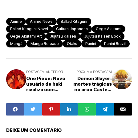
Anime
Anime News
Ballad Kitaguni
Ballad Kitaguni Novel
Cultura Japonesa
Gege Akutami
Gege Akutami Art
Jujutsu Kaisen
Jujutsu Kaisen Book
Mangá
Manga Release
Otaku
Panini
Panini Brazil
POSTAGEM ANTERIOR
PRÓXIMA POSTAGEM
One Piece: Novo
Demon Slayer:
usuário de haki
mortes trágicas
rivaliza com
no arco Castelo
Shanks
Infinito
DEIXE UM COMENTÁRIO