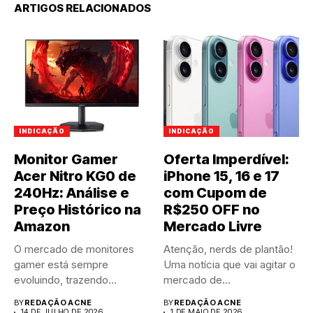
ARTIGOS RELACIONADOS
INDICAÇÃO
INDICAÇÃO
Monitor Gamer
Oferta Imperdível:
Acer Nitro KG0 de
iPhone 15, 16 e 17
240Hz: Análise e
com Cupom de
Preço Histórico na
R$250 OFF no
Amazon
Mercado Livre
O mercado de monitores
Atenção, nerds de plantão!
gamer está sempre
Uma notícia que vai agitar o
evoluindo, trazendo
mercado de...
tecnologias que
BY
REDAÇÃO ACNE
BY
REDAÇÃO ACNE
aprimoram...
14 DE JULHO DE 2026
1 DE MAIO DE 2026