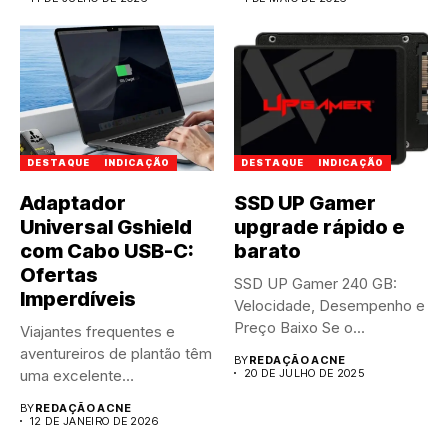
DESTAQUE
INDICAÇÃO
DESTAQUE
INDICAÇÃO
Adaptador
SSD UP Gamer
Universal Gshield
upgrade rápido e
com Cabo USB-C:
barato
Ofertas
SSD UP Gamer 240 GB:
Imperdíveis
Velocidade, Desempenho e
Preço Baixo Se o...
Viajantes frequentes e
aventureiros de plantão têm
BY
REDAÇÃO ACNE
uma excelente
20 DE JULHO DE 2025
oportunidade de
BY
REDAÇÃO ACNE
modernizar...
12 DE JANEIRO DE 2026