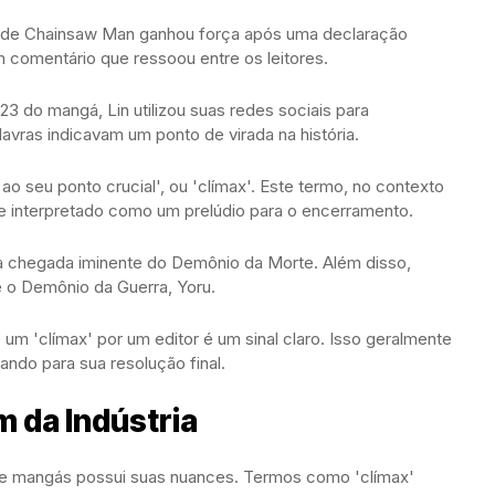
o de Chainsaw Man ganhou força após uma declaração
 um comentário que ressoou entre os leitores.
 do mangá, Lin utilizou suas redes sociais para
lavras indicavam um ponto de virada na história.
 ao seu ponto crucial', ou 'clímax'. Este termo, no contexto
e interpretado como um prelúdio para o encerramento.
 chegada iminente do Demônio da Morte. Além disso,
 o Demônio da Guerra, Yoru.
m 'clímax' por um editor é um sinal claro. Isso geralmente
ando para sua resolução final.
 da Indústria
 de mangás possui suas nuances. Termos como 'clímax'