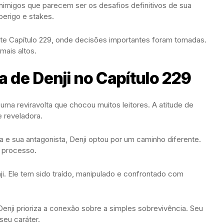
 inimigos que parecem ser os desafios definitivos de sua
perigo e stakes.
te Capítulo 229, onde decisões importantes foram tomadas.
mais altos.
 de Denji no Capítulo 229
ma reviravolta que chocou muitos leitores. A atitude de
e reveladora.
 e sua antagonista, Denji optou por um caminho diferente.
o processo.
nji. Ele tem sido traído, manipulado e confrontado com
enji prioriza a conexão sobre a simples sobrevivência. Seu
eu caráter.