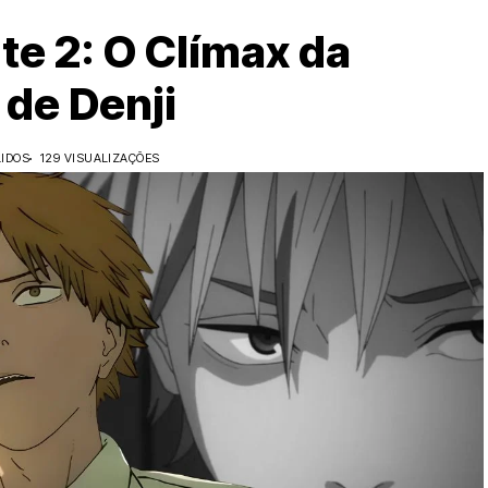
e 2: O Clímax da
 de Denji
LIDOS
129 VISUALIZAÇÕES