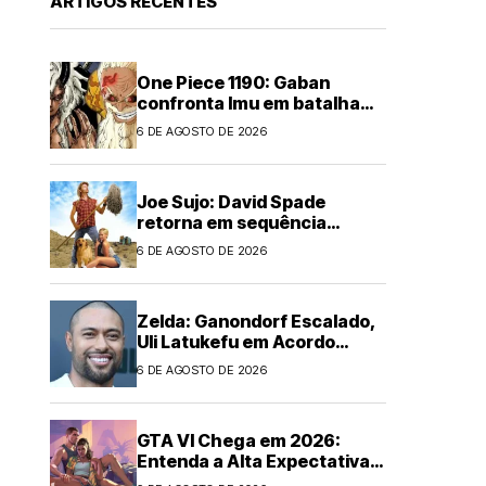
ARTIGOS RECENTES
One Piece 1190: Gaban
confronta Imu em batalha
épica
6 DE AGOSTO DE 2026
Joe Sujo: David Spade
retorna em sequência
animada
6 DE AGOSTO DE 2026
Zelda: Ganondorf Escalado,
Uli Latukefu em Acordo
Multi-filmes
6 DE AGOSTO DE 2026
GTA VI Chega em 2026:
Entenda a Alta Expectativa
Global