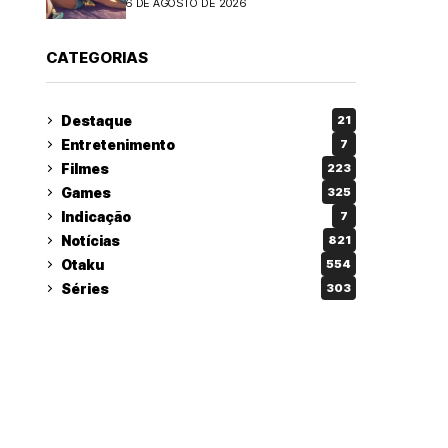
6 DE AGOSTO DE 2026
CATEGORIAS
Destaque
21
Entretenimento
7
Filmes
223
Games
325
Indicação
7
Notícias
821
Otaku
554
Séries
303