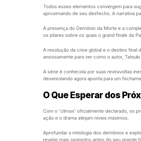
Todos esses elementos convergem para suge
aproximando de seu desfecho. A narrativa pa
A presença do Demônio da Morte e a complexa
os pilares sobre os quais o grand finale da Pa
A resolução da crise global e o destino final
ansiosamente para ver como o autor, Tatsuki F
A série é conhecida por suas reviravoltas i
desenrolando agora aponta para um fechamento
O Que Esperar dos Pró
Com o 'clímax' oficialmente declarado, os p
ação e o drama atinjam níveis máximos.
Aprofundar a mitologia dos demônios e explo
revelar mais segredos antes do seu grande fi