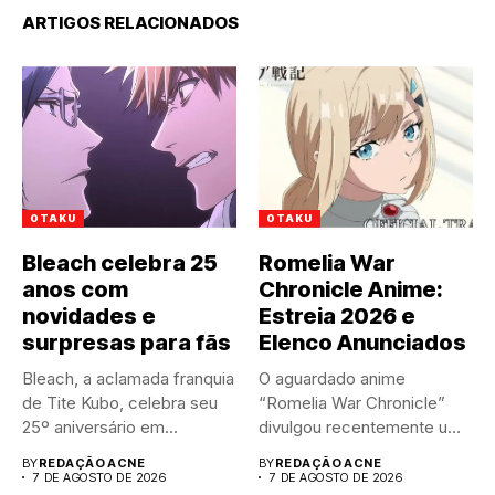
ARTIGOS RELACIONADOS
OTAKU
OTAKU
Bleach celebra 25
Romelia War
anos com
Chronicle Anime:
novidades e
Estreia 2026 e
surpresas para fãs
Elenco Anunciados
Bleach, a aclamada franquia
O aguardado anime
de Tite Kubo, celebra seu
“Romelia War Chronicle”
25º aniversário em...
divulgou recentemente um
trailer impactante,
BY
REDAÇÃO ACNE
BY
REDAÇÃO ACNE
revelando...
7 DE AGOSTO DE 2026
7 DE AGOSTO DE 2026