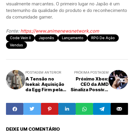
visualmente marcantes. O primeiro lugar no Japão é um
testemunho da qualidade do produto e do reconhecimento
da comunidade gamer.
Fonte:
https://www.animenewsnetwork.com
Code Vein II
Japonês
Lançamento
RPG De Ação
Vendas
POSTAGEM ANTERIOR
PRÓXIMA POSTAGEM
A Tensão no
Próximo Xbox:
Isekai: Aquisição
CEO da AMD
da Egg Firm pela
Sinaliza Possível
Aniplex Causa
Lançamento
Frustração em
Antecipado em
Fãs de Mushoku
2027
Tensei
DEIXE UM COMENTÁRIO