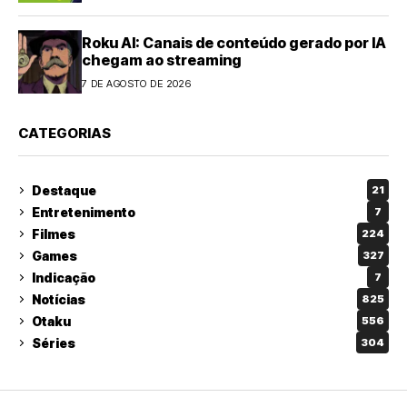
Roku AI: Canais de conteúdo gerado por IA
chegam ao streaming
7 DE AGOSTO DE 2026
CATEGORIAS
Destaque
21
Entretenimento
7
Filmes
224
Games
327
Indicação
7
Notícias
825
Otaku
556
Séries
304