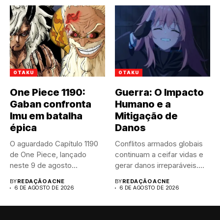
OTAKU
OTAKU
One Piece 1190:
Guerra: O Impacto
Gaban confronta
Humano e a
Imu em batalha
Mitigação de
épica
Danos
O aguardado Capítulo 1190
Conflitos armados globais
de One Piece, lançado
continuam a ceifar vidas e
neste 9 de agosto...
gerar danos irreparáveis.
A...
BY
REDAÇÃO ACNE
BY
REDAÇÃO ACNE
6 DE AGOSTO DE 2026
6 DE AGOSTO DE 2026