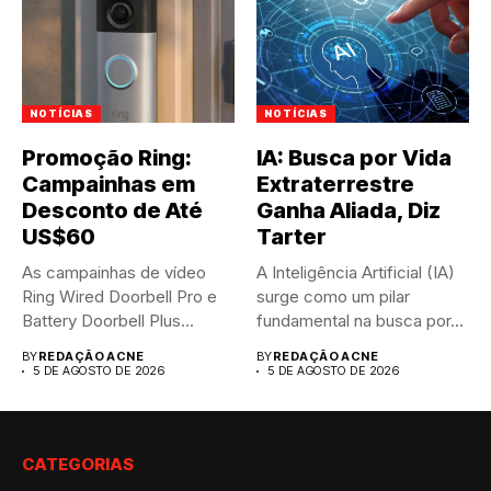
NOTÍCIAS
NOTÍCIAS
Promoção Ring:
IA: Busca por Vida
Campainhas em
Extraterrestre
Desconto de Até
Ganha Aliada, Diz
US$60
Tarter
As campainhas de vídeo
A Inteligência Artificial (IA)
Ring Wired Doorbell Pro e
surge como um pilar
Battery Doorbell Plus...
fundamental na busca por...
BY
REDAÇÃO ACNE
BY
REDAÇÃO ACNE
5 DE AGOSTO DE 2026
5 DE AGOSTO DE 2026
CATEGORIAS