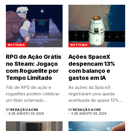
NOTÍCIAS
NOTÍCIAS
RPG de Ação Grátis
Ações SpaceX
no Steam: Jogaço
despencam 13%
com Roguelite por
com balanço e
Tempo Limitado
gastos em IA
Fãs de RPG de ação e
As ações da SpaceX
roguelites podem celebrar:
registraram uma queda
um título aclamado...
acentuada de quase 13%
nas...
BY
REDAÇÃO ACNE
BY
REDAÇÃO ACNE
6 DE AGOSTO DE 2026
5 DE AGOSTO DE 2026