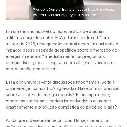
President Donald Trump arrives at the White House
as joint US-Israeli military strikes on Iran co...
Em um cenário hipotético, após relatos de ataques
militares conjuntos entre EUA e Israel contra o Irã em
março de 2026, uma questão central emergiu: qual seria o
impacto dessa escalada geopolítica sobre o mercado de
energia americano? Imediatamente, os preços dos
combustíveis globais reagiram com alta, sinalizando uma
preocupação generalizada.
Essa conjuntura levanta discussões importantes. Seria a
crise energética nos EUA agravada? Haveria mais pressão
sobre as redes de energia do país? E, principalmente,
empresas americanas seriam incentivadas a aumentar
drasticamente a produção doméstica de petróleo e gás?
Ainda que o desenrolar de um conflito seja incerto, a
análise das possíveis consequências no setor energético é