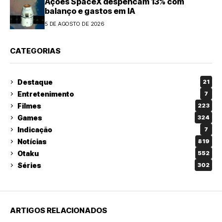
Ações SpaceX despencam 13% com
balanço e gastos em IA
5 DE AGOSTO DE 2026
CATEGORIAS
Destaque
21
Entretenimento
7
Filmes
223
Games
324
Indicação
7
Notícias
819
Otaku
552
Séries
302
ARTIGOS RELACIONADOS