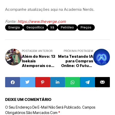
Acompanhe atualizações aqui na Academia Nerds.
Fonte:
https://www.theverge.com
Energia
Geopolítica
Irã
Petróleo
Preços
POSTAGEM ANTERIOR
PRÓXIMA POSTAGEM
Além do Novo: 13
Meta Testando IA
Isekais
para Compras
Atemporais com
Online: O Futuro
Mais de 5 Anos
do Varejo no
para Sua
Instagram
Maratona em
2026
DEIXE UM COMENTÁRIO
O Seu Endereço De E-Mail Não Será Publicado.
Campos
Obrigatórios São Marcados Com
*