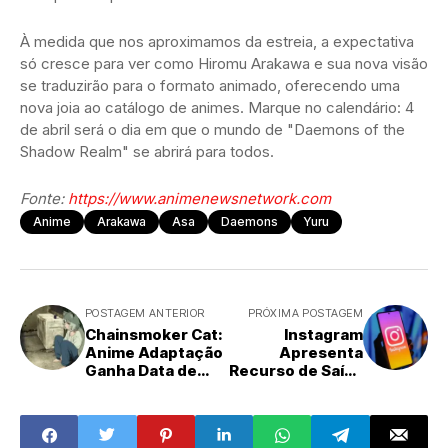
À medida que nos aproximamos da estreia, a expectativa
só cresce para ver como Hiromu Arakawa e sua nova visão
se traduzirão para o formato animado, oferecendo uma
nova joia ao catálogo de animes. Marque no calendário: 4
de abril será o dia em que o mundo de "Daemons of the
Shadow Realm" se abrirá para todos.
Fonte:
https://www.animenewsnetwork.com
Anime
Arakawa
Asa
Daemons
Yuru
POSTAGEM ANTERIOR
PRÓXIMA POSTAGEM
Chainsmoker Cat:
Instagram
Anime Adaptação
Apresenta
Ganha Data de
Recurso de Saída
Estreia para Julho
da Lista de
de 2026
'Amigos
Próximos',
Reforçando