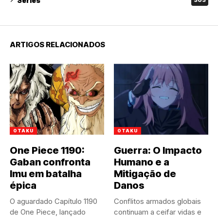
Séries
303
ARTIGOS RELACIONADOS
OTAKU
OTAKU
One Piece 1190:
Guerra: O Impacto
Gaban confronta
Humano e a
Imu em batalha
Mitigação de
épica
Danos
O aguardado Capítulo 1190
Conflitos armados globais
de One Piece, lançado
continuam a ceifar vidas e