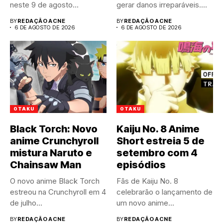
neste 9 de agosto...
gerar danos irreparáveis.
A...
BY
REDAÇÃO ACNE
BY
REDAÇÃO ACNE
6 DE AGOSTO DE 2026
6 DE AGOSTO DE 2026
OTAKU
OTAKU
Black Torch: Novo
Kaiju No. 8 Anime
anime Crunchyroll
Short estreia 5 de
mistura Naruto e
setembro com 4
Chainsaw Man
episódios
O novo anime Black Torch
Fãs de Kaiju No. 8
estreou na Crunchyroll em 4
celebrarão o lançamento de
de julho...
um novo anime...
BY
REDAÇÃO ACNE
BY
REDAÇÃO ACNE