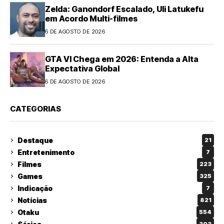
Zelda: Ganondorf Escalado, Uli Latukefu
em Acordo Multi-filmes
6 DE AGOSTO DE 2026
GTA VI Chega em 2026: Entenda a Alta
Expectativa Global
6 DE AGOSTO DE 2026
CATEGORIAS
Destaque
21
Entretenimento
7
Filmes
223
Games
325
Indicação
7
Notícias
821
Otaku
554