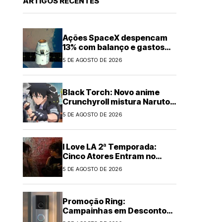
ARTIGOS RECENTES
Ações SpaceX despencam
13% com balanço e gastos
em IA
5 DE AGOSTO DE 2026
Black Torch: Novo anime
Crunchyroll mistura Naruto e
Chainsaw Man
5 DE AGOSTO DE 2026
I Love LA 2ª Temporada:
Cinco Atores Entram no
Elenco
5 DE AGOSTO DE 2026
Promoção Ring:
Campainhas em Desconto
de Até US$60