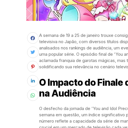
A semana de 19 a 25 de janeiro trouxe cons
televisiva no Japão, com diversos títulos di
analisados nos rankings de audiência, um ev
uma popular série. O episódio final de 'You 
aclamada franquia de garotas mágicas, mas 
solidificando sua relevância no cenário televi
O Impacto do Finale 
na Audiência
O desfecho da jornada de 'You and Idol Prec
semana em questão, um índice significativo p
número reflete a capacidade da série de man
crucial em um mercado de televisão cada vez