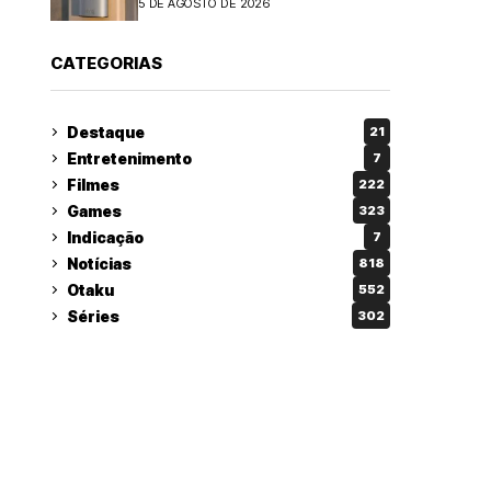
5 DE AGOSTO DE 2026
CATEGORIAS
Destaque
21
Entretenimento
7
Filmes
222
Games
323
Indicação
7
Notícias
818
Otaku
552
Séries
302