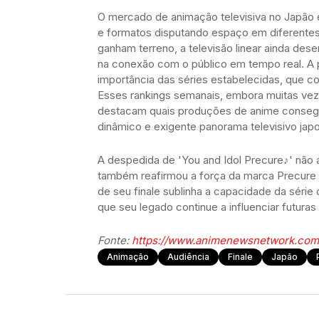
O mercado de animação televisiva no Japão
e formatos disputando espaço em diferentes 
ganham terreno, a televisão linear ainda de
na conexão com o público em tempo real. A 
importância das séries estabelecidas, que co
Esses rankings semanais, embora muitas veze
destacam quais produções de anime consegu
dinâmico e exigente panorama televisivo jap
A despedida de 'You and Idol Precure♪' nã
também reafirmou a força da marca Precure 
de seu finale sublinha a capacidade da série 
que seu legado continue a influenciar futura
Fonte:
https://www.animenewsnetwork.com
Animação
Audiência
Finale
Japão