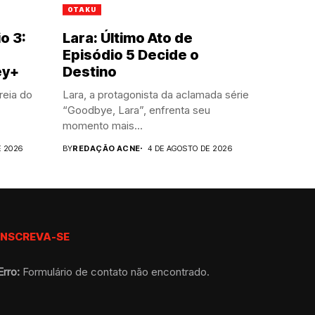
OTAKU
o 3:
Lara: Último Ato de
Episódio 5 Decide o
ey+
Destino
reia do
Lara, a protagonista da aclamada série
“Goodbye, Lara”, enfrenta seu
momento mais...
E 2026
BY
REDAÇÃO ACNE
4 DE AGOSTO DE 2026
INSCREVA-SE
Erro:
Formulário de contato não encontrado.