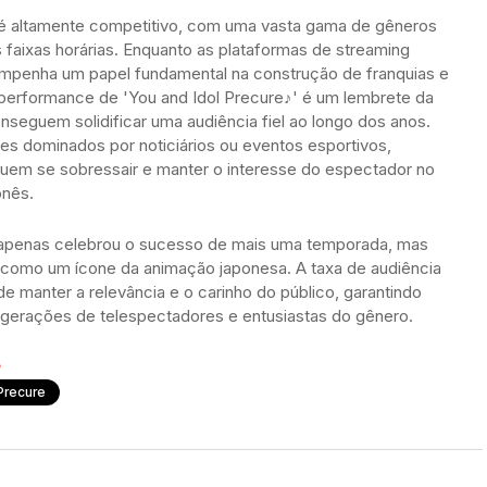
 é altamente competitivo, com uma vasta gama de gêneros
faixas horárias. Enquanto as plataformas de streaming
sempenha um papel fundamental na construção de franquias e
performance de 'You and Idol Precure♪' é um lembrete da
nseguem solidificar uma audiência fiel ao longo dos anos.
s dominados por noticiários ou eventos esportivos,
em se sobressair e manter o interesse do espectador no
onês.
o apenas celebrou o sucesso de mais uma temporada, mas
como um ícone da animação japonesa. A taxa de audiência
de manter a relevância e o carinho do público, garantindo
s gerações de telespectadores e entusiastas do gênero.
Precure