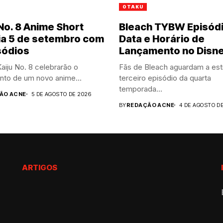
OTAKU
 No. 8 Anime Short
Bleach TYBW Episódi
ia 5 de setembro com
Data e Horário de
sódios
Lançamento no Disn
aiju No. 8 celebrarão o
Fãs de Bleach aguardam a est
nto de um novo anime...
terceiro episódio da quarta
temporada...
ÃO ACNE
5 DE AGOSTO DE 2026
BY
REDAÇÃO ACNE
4 DE AGOSTO D
ARTIGOS