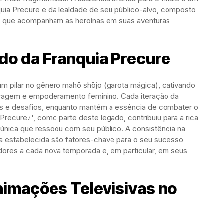
quia Precure e da lealdade de seu público-alvo, composto
as, que acompanham as heroínas em suas aventuras
ado da Franquia Precure
um pilar no gênero mahō shōjo (garota mágica), cativando
oragem e empoderamento feminino. Cada iteração da
as e desafios, enquanto mantém a essência de combater o
l Precure♪', como parte deste legado, contribuiu para a rica
 única que ressoou com seu público. A consistência na
la estabelecida são fatores-chave para o seu sucesso
adores a cada nova temporada e, em particular, em seus
nimações Televisivas no