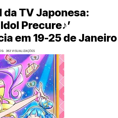
 da TV Japonesa:
 Idol Precure♪’
ia em 19-25 de Janeiro
OS
383 VISUALIZAÇÕES