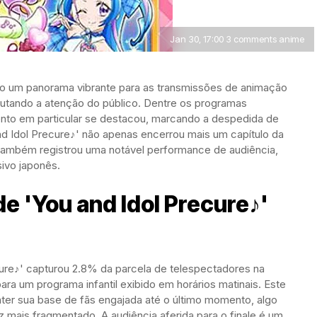
Jan 30, 17:00 3 comments anime
igo um panorama vibrante para as transmissões de animação
sputando a atenção do público. Dentre os programas
ento em particular se destacou, marcando a despedida de
and Idol Precure♪' não apenas encerrou mais um capítulo da
também registrou uma notável performance de audiência,
sivo japonês.
de 'You and Idol Precure♪'
ure♪' capturou 2.8% da parcela de telespectadores na
ara um programa infantil exibido em horários matinais. Este
ter sua base de fãs engajada até o último momento, algo
 mais fragmentado. A audiência aferida para o finale é um