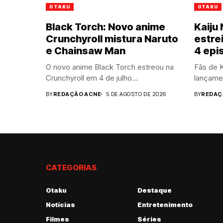
OTAKU
OTAKU
Black Torch: Novo anime
Kaiju
Crunchyroll mistura Naruto
estre
e Chainsaw Man
4 epi
O novo anime Black Torch estreou na
Fãs de K
Crunchyroll em 4 de julho...
lançame
BY
REDAÇÃO ACNE
5 DE AGOSTO DE 2026
BY
REDAÇ
CATEGORIAS
Otaku
Destaque
Notícias
Entretenimento
Filmes
Séries