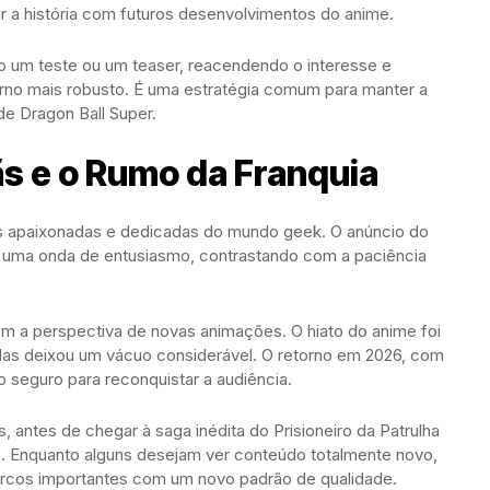
 a história com futuros desenvolvimentos do anime.
o um teste ou um teaser, reacendendo o interesse e
rno mais robusto. É uma estratégia comum para manter a
de Dragon Ball Super.
ãs e o Rumo da Franquia
s apaixonadas e dedicadas do mundo geek. O anúncio do
u uma onda de entusiasmo, contrastando com a paciência
om a perspectiva de novas animações. O hiato do anime foi
adas deixou um vácuo considerável. O retorno em 2026, com
 seguro para reconquistar a audiência.
s, antes de chegar à saga inédita do Prisioneiro da Patrulha
o. Enquanto alguns desejam ver conteúdo totalmente novo,
 arcos importantes com um novo padrão de qualidade.