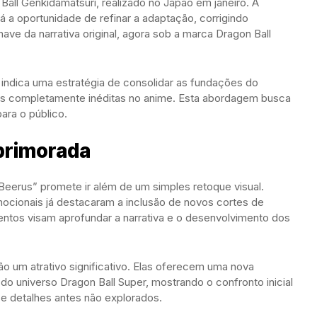
all Genkidamatsuri, realizado no Japão em janeiro. A
rá a oportunidade de refinar a adaptação, corrigindo
e da narrativa original, agora sob a marca Dragon Ball
 indica uma estratégia de consolidar as fundações do
ias completamente inéditas no anime. Esta abordagem busca
para o público.
primorada
Beerus” promete ir além de um simples retoque visual.
ocionais já destacaram a inclusão de novos cortes de
ntos visam aprofundar a narrativa e o desenvolvimento dos
o um atrativo significativo. Elas oferecem uma nova
o universo Dragon Ball Super, mostrando o confronto inicial
e detalhes antes não explorados.