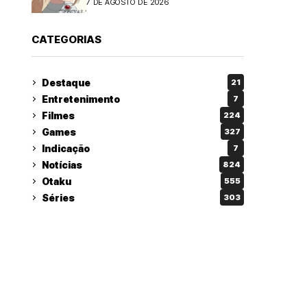
7 DE AGOSTO DE 2026
CATEGORIAS
Destaque
21
Entretenimento
7
Filmes
224
Games
327
Indicação
7
Notícias
824
Otaku
555
Séries
303