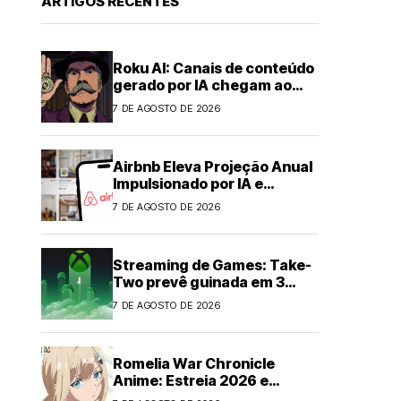
ARTIGOS RECENTES
Roku AI: Canais de conteúdo
gerado por IA chegam ao
streaming
7 DE AGOSTO DE 2026
Airbnb Eleva Projeção Anual
Impulsionado por IA e
Demanda Forte
7 DE AGOSTO DE 2026
Streaming de Games: Take-
Two prevê guinada em 3
anos
7 DE AGOSTO DE 2026
Romelia War Chronicle
Anime: Estreia 2026 e
Elenco Anunciados