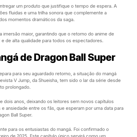
regar um produto que justifique o tempo de espera. A
ões fluidas e uma trilha sonora que complemente a
 dos momentos dramáticos da saga.
a imersão maior, garantindo que o retorno do anime de
e de alta qualidade para todos os espectadores.
angá de Dragon Ball Super
epara para seu aguardado retorno, a situação do mangá
evista V Jump, da Shueisha, tem sido o lar da série desde
to prolongado.
e dois anos, deixando os leitores sem novos capítulos
 e ansiedade entre os fãs, que esperam por uma data para
gon Ball Super.
onte para os entusiastas do mangá. Foi confirmado o
eiro de 2025. Este capítulo único servirá como um