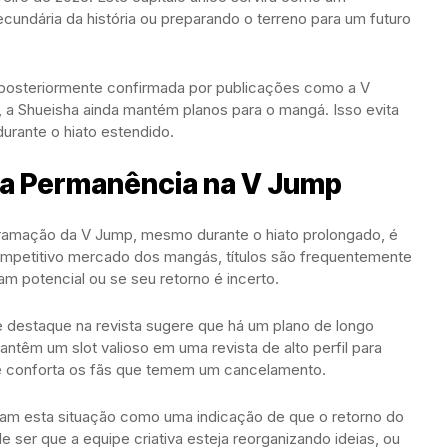
ecundária da história ou preparando o terreno para um futuro
e posteriormente confirmada por publicações como a V
, a Shueisha ainda mantém planos para o mangá. Isso evita
urante o hiato estendido.
ua Permanência na V Jump
ramação da V Jump, mesmo durante o hiato prolongado, é
 competitivo mercado dos mangás, títulos são frequentemente
m potencial ou se seu retorno é incerto.
e destaque na revista sugere que há um plano de longo
antêm um slot valioso em uma revista de alto perfil para
ue conforta os fãs que temem um cancelamento.
retam esta situação como uma indicação de que o retorno do
er que a equipe criativa esteja reorganizando ideias, ou