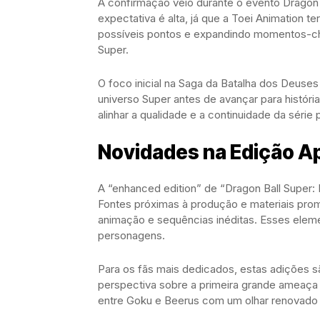
A confirmação veio durante o evento Dragon B
expectativa é alta, já que a Toei Animation te
possíveis pontos e expandindo momentos-chav
Super.
O foco inicial na Saga da Batalha dos Deuses
universo Super antes de avançar para histór
alinhar a qualidade e a continuidade da série 
Novidades na Edição A
A “enhanced edition” de “Dragon Ball Super: 
Fontes próximas à produção e materiais prom
animação e sequências inéditas. Esses eleme
personagens.
Para os fãs mais dedicados, estas adições sã
perspectiva sobre a primeira grande ameaça d
entre Goku e Beerus com um olhar renovado 