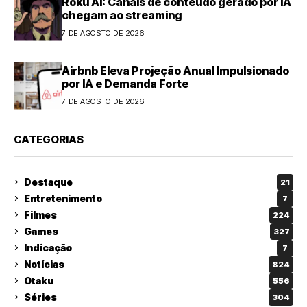
Roku AI: Canais de conteúdo gerado por IA
chegam ao streaming
7 DE AGOSTO DE 2026
Airbnb Eleva Projeção Anual Impulsionado
por IA e Demanda Forte
7 DE AGOSTO DE 2026
CATEGORIAS
Destaque
21
Entretenimento
7
Filmes
224
Games
327
Indicação
7
Notícias
824
Otaku
556
Séries
304