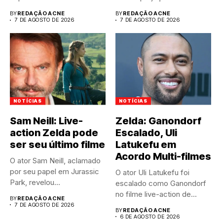
canais FAST,...
resultados anuais....
BY
REDAÇÃO ACNE
BY
REDAÇÃO ACNE
7 DE AGOSTO DE 2026
7 DE AGOSTO DE 2026
NOTÍCIAS
NOTÍCIAS
Sam Neill: Live-
Zelda: Ganondorf
action Zelda pode
Escalado, Uli
ser seu último filme
Latukefu em
Acordo Multi-filmes
O ator Sam Neill, aclamado
por seu papel em Jurassic
O ator Uli Latukefu foi
Park, revelou...
escalado como Ganondorf
no filme live-action de...
BY
REDAÇÃO ACNE
7 DE AGOSTO DE 2026
BY
REDAÇÃO ACNE
6 DE AGOSTO DE 2026