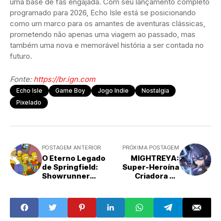
uma base de fãs engajada. Com seu lançamento completo
programado para 2026, Echo Isle está se posicionando
como um marco para os amantes de aventuras clássicas,
prometendo não apenas uma viagem ao passado, mas
também uma nova e memorável história a ser contada no
futuro.
Fonte:
https://br.ign.com
Echo Isle
Game Boy
Jogo Indie
Nostalgia
Pixelado
POSTAGEM ANTERIOR
PRÓXIMA POSTAGEM
O Eterno Legado
MIGHTREYA:
de Springfield:
Super-Heroína
Showrunner
Criadora de
Confirma que 'Os
Conteúdo Eleva o
Simpsons' Jamais
Combate Aéreo
Terá Um Episódio
em Novo Jogo
Final
Anime