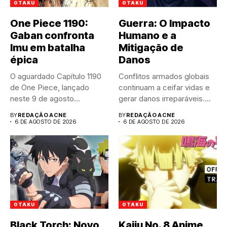
OTAKU
OTAKU
One Piece 1190:
Guerra: O Impacto
Gaban confronta
Humano e a
Imu em batalha
Mitigação de
épica
Danos
O aguardado Capítulo 1190
Conflitos armados globais
de One Piece, lançado
continuam a ceifar vidas e
neste 9 de agosto...
gerar danos irreparáveis.
A...
BY
REDAÇÃO ACNE
BY
REDAÇÃO ACNE
6 DE AGOSTO DE 2026
6 DE AGOSTO DE 2026
OTAKU
OTAKU
Black Torch: Novo
Kaiju No. 8 Anime