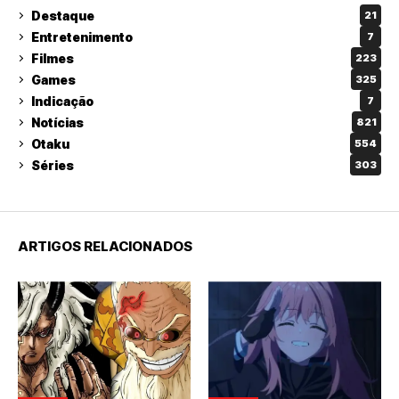
Destaque
21
Entretenimento
7
Filmes
223
Games
325
Indicação
7
Notícias
821
Otaku
554
Séries
303
ARTIGOS RELACIONADOS