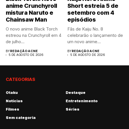
anime Crunchyroll
Short estreia 5 de
mistura Naruto e
setembro com 4
Chainsaw Man
episódios
O novo anime Black Torch
Fãs de Kaiju No. 8
estreou na Crunchyroll em 4
celebrarão o lançamento de
de julho...
um novo anime...
BY
REDAÇÃO ACNE
BY
REDAÇÃO ACNE
5 DE AGOSTO DE 2026
5 DE AGOSTO DE 2026
CATEGORIAS
Otaku
Destaque
Notícias
Entretenimento
Filmes
Séries
Sem categoria