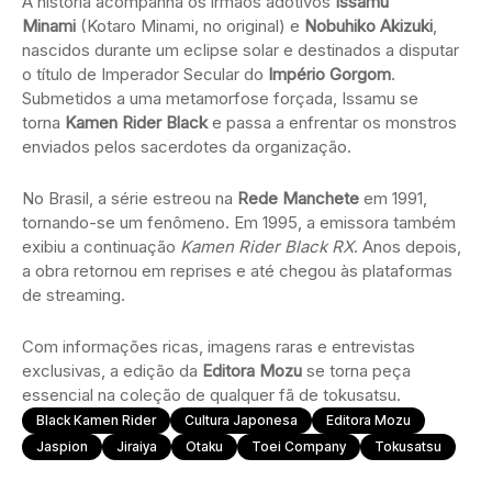
A história acompanha os irmãos adotivos
Issamu
Minami
(Kotaro Minami, no original) e
Nobuhiko Akizuki
,
nascidos durante um eclipse solar e destinados a disputar
o título de Imperador Secular do
Império Gorgom
.
Submetidos a uma metamorfose forçada, Issamu se
torna
Kamen Rider Black
e passa a enfrentar os monstros
enviados pelos sacerdotes da organização.
No Brasil, a série estreou na
Rede Manchete
em 1991,
tornando-se um fenômeno. Em 1995, a emissora também
exibiu a continuação
Kamen Rider Black RX
. Anos depois,
a obra retornou em reprises e até chegou às plataformas
de streaming.
Com informações ricas, imagens raras e entrevistas
exclusivas, a edição da
Editora Mozu
se torna peça
essencial na coleção de qualquer fã de tokusatsu.
Black Kamen Rider
Cultura Japonesa
Editora Mozu
Jaspion
Jiraiya
Otaku
Toei Company
Tokusatsu