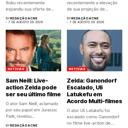
Roku recentemente
recentemente a elevação
expandiu sua oferta de
de sua projeção de
canais FAST,...
resultados anuais....
BY
REDAÇÃO ACNE
BY
REDAÇÃO ACNE
7 DE AGOSTO DE 2026
7 DE AGOSTO DE 2026
NOTÍCIAS
NOTÍCIAS
Sam Neill: Live-
Zelda: Ganondorf
action Zelda pode
Escalado, Uli
ser seu último filme
Latukefu em
Acordo Multi-filmes
O ator Sam Neill, aclamado
por seu papel em Jurassic
O ator Uli Latukefu foi
Park, revelou...
escalado como Ganondorf
no filme live-action de...
BY
REDAÇÃO ACNE