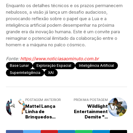
Enquanto os detalhes técnicos e os prazos permanecem
nebulosos, a visão já lança um desafio audacioso,
provocando reflexão sobre o papel que a Lua e a
inteligência artificial podem desempenhar na próxima
grande era da inovação humana. Este é um convite para
reimaginar o potencial ilimitado da colaboração entre o
homem e a máquina no palco cósmico.
Fonte:
https://www.noticiasaominuto.com.br
Base Lunar
Exploração Espacial
Inteligência Artificial
Superinteligência
XAI
POSTAGEM ANTERIOR
PRÓXIMA POSTAGEM
Mattel Lança
Wildlight
Linha de
Entertainment
Brinquedos
Demite "A
Masters of the
Maioria" da
Universe do
Equipe Semanas
Filme, Focando na
Após