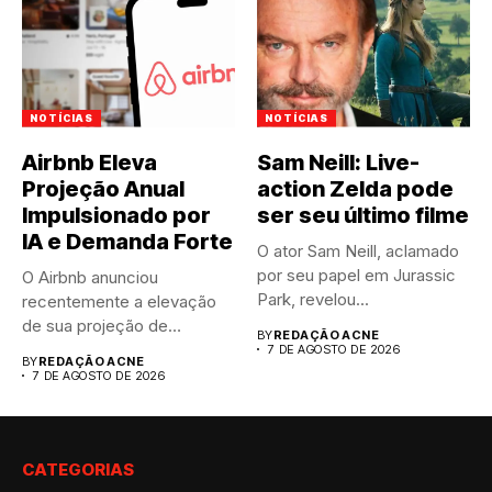
NOTÍCIAS
NOTÍCIAS
Airbnb Eleva
Sam Neill: Live-
Projeção Anual
action Zelda pode
Impulsionado por
ser seu último filme
IA e Demanda Forte
O ator Sam Neill, aclamado
por seu papel em Jurassic
O Airbnb anunciou
Park, revelou...
recentemente a elevação
de sua projeção de
BY
REDAÇÃO ACNE
resultados anuais....
7 DE AGOSTO DE 2026
BY
REDAÇÃO ACNE
7 DE AGOSTO DE 2026
CATEGORIAS