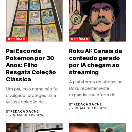
NOTÍCIAS
NOTÍCIAS
Pai Esconde
Roku AI: Canais de
Pokémon por 30
conteúdo gerado
Anos: Filho
por IA chegam ao
Resgata Coleção
streaming
Clássica
A plataforma de streaming
Roku recentemente
Um pai, cujo nome não foi
expandiu sua oferta de
divulgado, protegeu uma
canais FAST,...
valiosa coleção de...
BY
REDAÇÃO ACNE
7 DE AGOSTO DE 2026
BY
REDAÇÃO ACNE
8 DE AGOSTO DE 2026