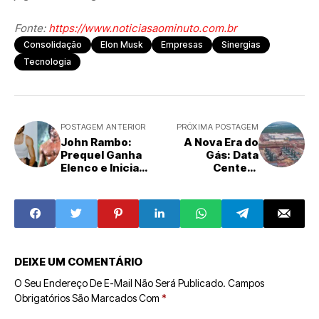
Fonte:
https://www.noticiasaominuto.com.br
Consolidação
Elon Musk
Empresas
Sinergias
Tecnologia
POSTAGEM ANTERIOR
PRÓXIMA POSTAGEM
John Rambo:
A Nova Era do
Prequel Ganha
Gás: Data
Elenco e Inicia
Centers
Produção,
Impulsionam
Mergulhando nas
Expansão
Origens do Ícone
Energética e
de Ação
Dilemas
Climáticos
DEIXE UM COMENTÁRIO
O Seu Endereço De E-Mail Não Será Publicado.
Campos
Obrigatórios São Marcados Com
*