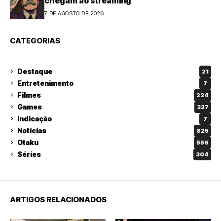
chegam ao streaming
7 DE AGOSTO DE 2026
CATEGORIAS
Destaque
21
Entretenimento
7
Filmes
224
Games
327
Indicação
7
Notícias
825
Otaku
556
Séries
304
ARTIGOS RELACIONADOS