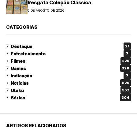
Resgata Coleção Clássica
8 DE AGOSTO DE 2026
CATEGORIAS
Destaque
21
Entretenimento
7
Filmes
225
Games
328
Indicação
7
Notícias
825
Otaku
557
Séries
304
ARTIGOS RELACIONADOS