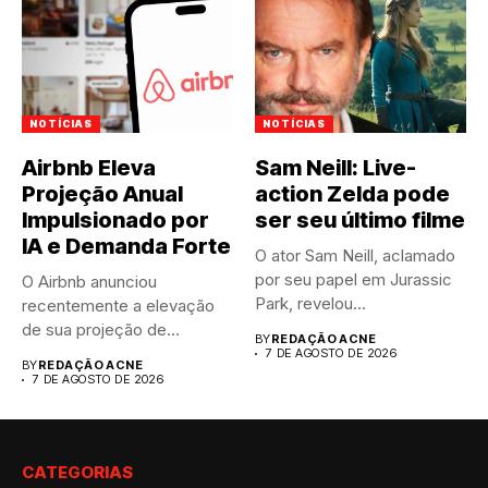
NOTÍCIAS
NOTÍCIAS
Airbnb Eleva
Sam Neill: Live-
Projeção Anual
action Zelda pode
Impulsionado por
ser seu último filme
IA e Demanda Forte
O ator Sam Neill, aclamado
por seu papel em Jurassic
O Airbnb anunciou
Park, revelou...
recentemente a elevação
de sua projeção de
BY
REDAÇÃO ACNE
resultados anuais....
7 DE AGOSTO DE 2026
BY
REDAÇÃO ACNE
7 DE AGOSTO DE 2026
CATEGORIAS