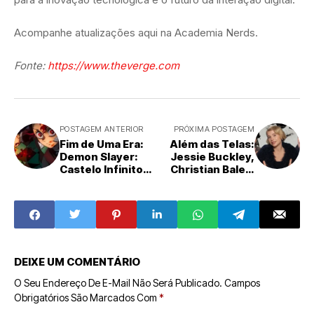
Acompanhe atualizações aqui na Academia Nerds.
Fonte:
https://www.theverge.com
POSTAGEM ANTERIOR
PRÓXIMA POSTAGEM
Fim de Uma Era:
Além das Telas:
Demon Slayer:
Jessie Buckley,
Castelo Infinito
Christian Bale e
Deixa os Cinemas
Maggie
e Chega em Breve
Gyllenhaal
ao Streaming
Revelam Seus
Lados Nerds
DEIXE UM COMENTÁRIO
O Seu Endereço De E-Mail Não Será Publicado.
Campos
Obrigatórios São Marcados Com
*