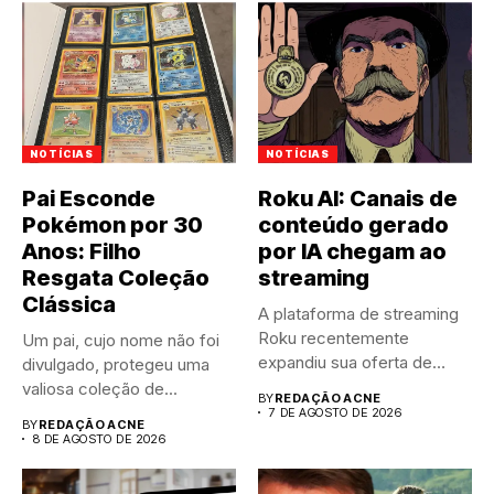
NOTÍCIAS
NOTÍCIAS
Pai Esconde
Roku AI: Canais de
Pokémon por 30
conteúdo gerado
Anos: Filho
por IA chegam ao
Resgata Coleção
streaming
Clássica
A plataforma de streaming
Roku recentemente
Um pai, cujo nome não foi
expandiu sua oferta de
divulgado, protegeu uma
canais FAST,...
valiosa coleção de...
BY
REDAÇÃO ACNE
7 DE AGOSTO DE 2026
BY
REDAÇÃO ACNE
8 DE AGOSTO DE 2026