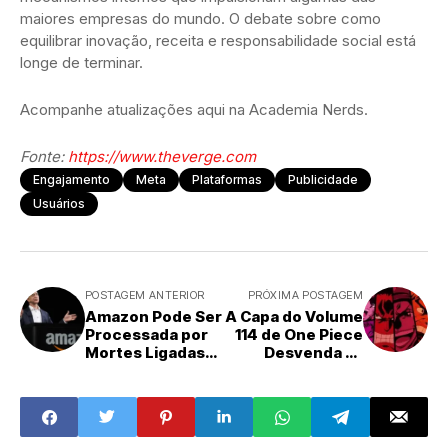
maiores empresas do mundo. O debate sobre como
equilibrar inovação, receita e responsabilidade social está
longe de terminar.
Acompanhe atualizações aqui na Academia Nerds.
Fonte:
https://www.theverge.com
Engajamento
Meta
Plataformas
Publicidade
Usuários
POSTAGEM ANTERIOR
PRÓXIMA POSTAGEM
Amazon Pode Ser
A Capa do Volume
Processada por
114 de One Piece
Mortes Ligadas
Desvenda as
ao Nitrito de
Cores dos
Sódio: Entenda o
Lendários Piratas
Caso
Rocks