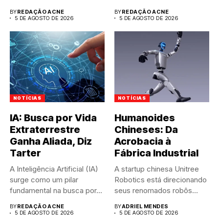
nas...
BY
REDAÇÃO ACNE
BY
REDAÇÃO ACNE
5 DE AGOSTO DE 2026
5 DE AGOSTO DE 2026
NOTÍCIAS
NOTÍCIAS
IA: Busca por Vida
Humanoides
Extraterrestre
Chineses: Da
Ganha Aliada, Diz
Acrobacia à
Tarter
Fábrica Industrial
A Inteligência Artificial (IA)
A startup chinesa Unitree
surge como um pilar
Robotics está direcionando
fundamental na busca por...
seus renomados robôs
humanoides, antes...
BY
REDAÇÃO ACNE
BY
ADRIEL MENDES
5 DE AGOSTO DE 2026
5 DE AGOSTO DE 2026