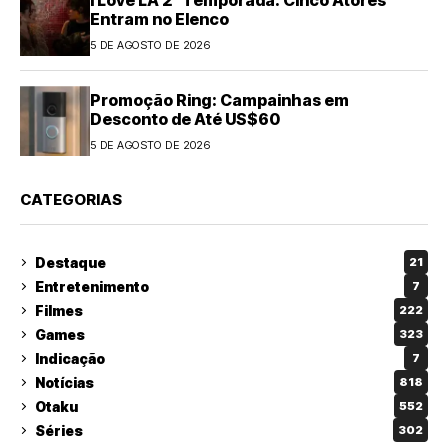
Entram no Elenco
5 DE AGOSTO DE 2026
Promoção Ring: Campainhas em
Desconto de Até US$60
5 DE AGOSTO DE 2026
CATEGORIAS
Destaque
21
Entretenimento
7
Filmes
222
Games
323
Indicação
7
Notícias
818
Otaku
552
Séries
302